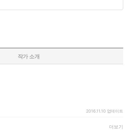
작가 소개
2005년엔 유네스코가 지정한 세계기록유산에 등재되었다. 어렸을
2016.11.10
업데이트
건 어떤가?
더보기