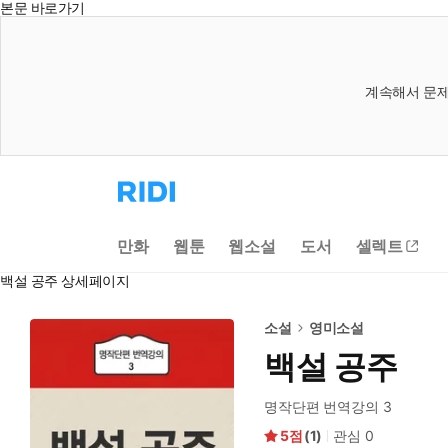
본문 바로가기
계속해서 문제
리
디
홈
으
만화
웹툰
웹소설
도서
셀렉트
로
이
백설 공주 상세페이지
동
소설
영미소설
백설 공주
명작단편 번역강의 3
5
(
1
)
관심
0