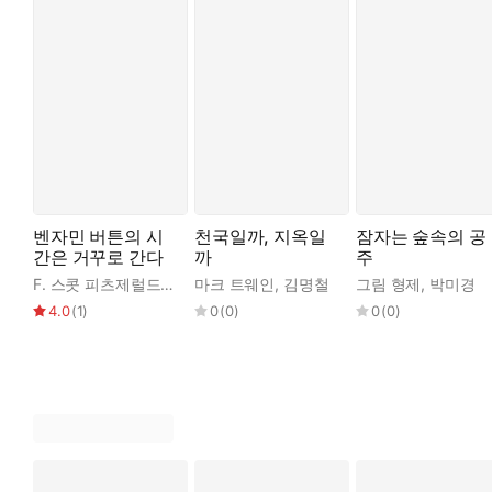
벤자민 버튼의 시
천국일까, 지옥일
잠자는 숲속의 공
간은 거꾸로 간다
까
주
F. 스콧 피츠제럴드
,
김명철
마크 트웨인
,
김명철
그림 형제
,
박미경
4.0
(
1
)
0
(
0
)
0
(
0
)