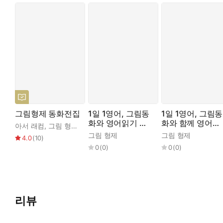
“하지만 보는 거야 괜찮겠죠.”
할머니는 독이 묻은 빗을 꺼내 보여주며 말했다. 가엾은 공주는 
“자, 내가 한 번 제대로 빗어줄게요.”
불쌍한 백설 공주는 악의가 없다고 생각해 할머니에게 머리를 빗게
“흥, 절세미인이라는 너도 이젠 끝이구나.”
사악한 왕비는 이렇게 말하고 자리를 떴다.
그림형제 동화전집
1일 1영어, 그림동
1일 1영어, 그림동
화와 영어읽기 마
화와 함께 영어읽
아서 래컴
,
그림 형제
,
김열규
법의 25일!
기 모험 25일!
그림 형제
그림 형제
4.0
(
10
)
0
(
0
)
0
(
0
)
리뷰