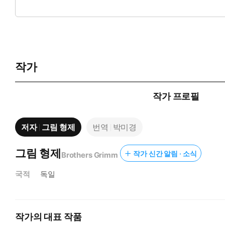
3. 베테랑 번역가의 번역 조언을 들으며, 번역의 묘미를 맛볼 수
‘명작단편 번역강의’ 감상 순서
1단계: 번역문 감상하기 - 수준 높은 번역으로 작품을 먼저 감상
작가
2단계: 원문 읽어보기 - 한 단락 혹은 서너 문장씩 원문을 읽어봅
3단계: 번역 조언 살펴보기 - 번역에 관한 선배 번역가의 조언을
작가 프로필
글밥아카데미: www.glbab.com
바른번역: www.translators.co.kr
저자
그림 형제
번역
박미경
작품소개
그림 형제
작가 신간 알림 · 소식
Brothers Grimm
세계 명작 동화의 클래식, 그림 형제 동화를 영어와 한국어로 감
국적
독일
그림 형제가 독일 전역에 퍼져 있던 민담과 전설을 모아 엮은 그
때 글자를 익히면서 한 글자씩 떠듬떠듬 동화를 읽던 시절이 있을
작가의 대표 작품
책 속 한 구절