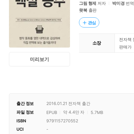
그림 형제
저자
박미경
번
왓북
출판
관심
전자책 
소장
판매가
미리보기
출간 정보
2016.01.21
전자책 출간
파일 정보
약 4.4만 자
EPUB
5.7MB
ISBN
9791157270552
UCI
-