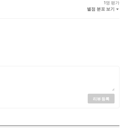
1
명 평가
별점 분포 보기
리뷰 등록