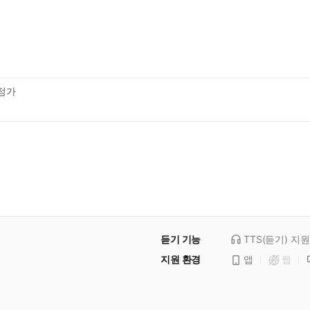
역
정가
듣기 기능
TTS(듣기)
지원
지원 환경
앱
웹