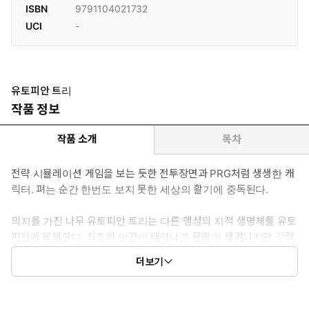
ISBN
9791104021732
UCI
-
유토피안 트리
작품 정보
작품 소개
목차
전략 시뮬레이션 게임을 보는 듯한 전투장면과 PRG처럼 생생한 캐
릭터. 펴는 순간 한번도 보지 못한 세상의 활기에 중독된다.
의지를 가진 나무 유토피안 트리는 다른 행성의 지적 생명체를 유토
피안에 복제한다. 최초의 인간이 태어나고 문명이 생겨나지만 강력
한 적 때문에 인류는 곧 멸망의 위기에 처한다. 마침내 마지막 희망
더보기
인 아이돌, 주은이 탄생하는데…….