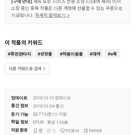
[구매 안내]
세트 또는 시리즈 전권 소장 시(대여 제외) 이미
소장 중인 중복 작품은 다른 계정에 선물할 수 있는 쿠폰으로
지급됩니다.
자세히 알아보기 >
이 작품의 키워드
#
퓨전판타지
#
성장물
#
차원이동물
#
대여
#
e북
다른 키워드로 검색
업데이트
2016.10.10
업데이트
출간 정보
2016.10.04
출간
듣기 기능
TTS(듣기)
지원
파일 정보
EPUB
평균 1.5MB
지원 환경
PC뷰어
PAPER
앱
웹