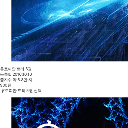
유토피안 트리 6권
등록일
2016.10.10
글자수
약 6.8만 자
900
원
유토피안 트리 5권 선택