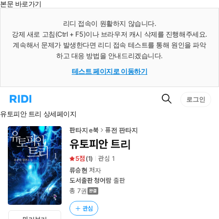
본문 바로가기
인
스
리디 접속이 원활하지 않습니다.
턴
강제 새로 고침(Ctrl + F5)이나 브라우저 캐시 삭제를 진행해주세요.
트
검
계속해서 문제가 발생한다면 리디 접속 테스트를 통해 원인을 파악
색
하고 대응 방법을 안내드리겠습니다.
테스트 페이지로 이동하기
검
리
로그인
색
디
유토피안 트리 상세페이지
홈
으
로
판타지 e북
퓨전 판타지
이
유토피안 트리
동
5
(
1
)
관심
1
류승현
저자
도서출판 청어람
출판
총 7권
관심