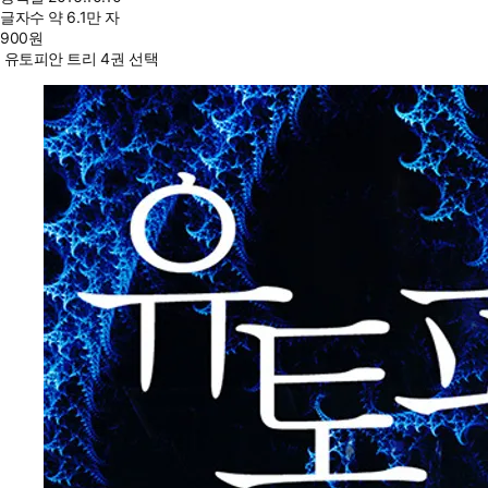
글자수
약 6.1만 자
900
원
유토피안 트리 4권 선택