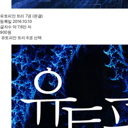
유토피안 트리 7권 (완결)
등록일
2016.10.10
글자수
약 7.6만 자
900
원
유토피안 트리 6권 선택