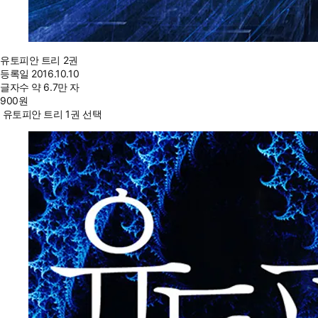
유토피안 트리 2권
등록일
2016.10.10
글자수
약 6.7만 자
900
원
유토피안 트리 1권 선택