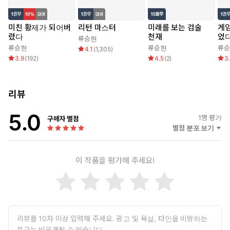
미친 황제가 되어버
리턴 마스터
미래를 보는 검술
게임
렸다
천재
었
류승현
류승현
류승현
류
4.1
(
1,305
)
3.9
(
192
)
4.5
(
2
)
3
리뷰
5.0
1
명 평가
구매자 별점
별점 분포 보기
이 작품을 평가해 주세요!