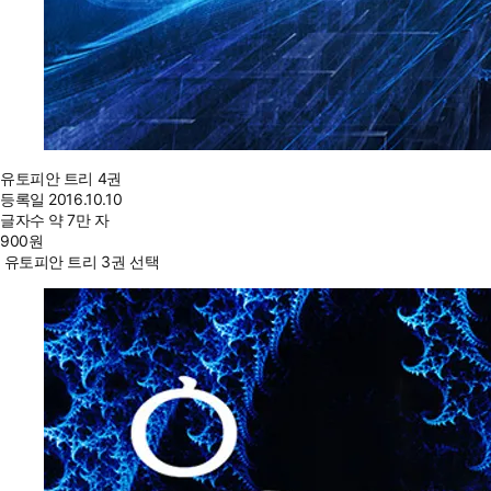
유토피안 트리 4권
등록일
2016.10.10
글자수
약 7만 자
900
원
유토피안 트리 3권 선택