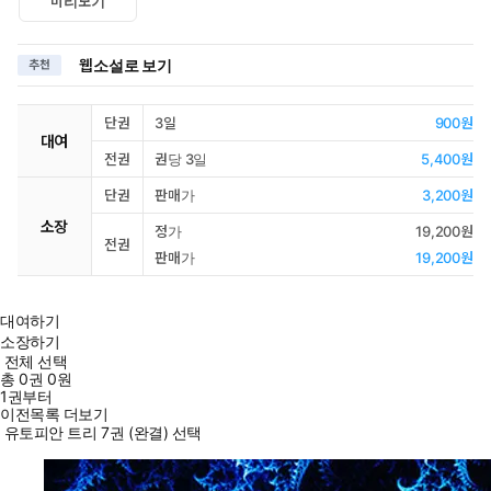
미리보기
웹소설로 보기
추천
단권
3일
900원
대여
전권
권당 3일
5,400원
단권
판매가
3,200원
소장
정가
19,200원
전권
판매가
19,200원
대여하기
소장하기
전체 선택
총
0
권
0원
1권부터
이전목록 더보기
유토피안 트리 7권 (완결) 선택