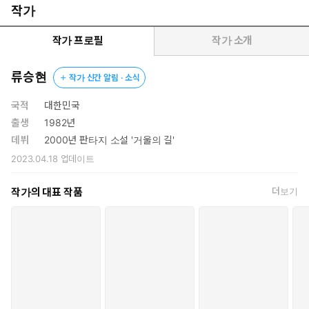
작가
작가 프로필
작가 소개
류승현
작가 신간 알림 · 소식
국적
대한민국
출생
1982년
데뷔
2000년 판타지 소설 '거울의 길'
2023.04.18
업데이트
작가의 대표 작품
더보기