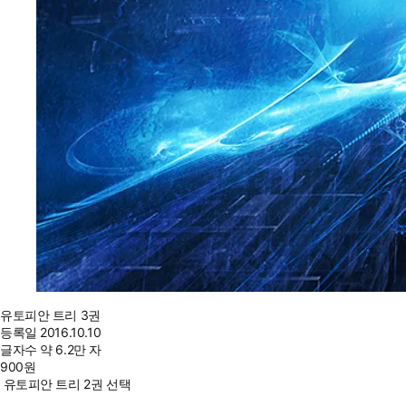
유토피안 트리 3권
등록일
2016.10.10
글자수
약 6.2만 자
900
원
유토피안 트리 2권 선택