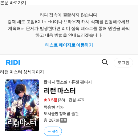
본문 바로가기
인
스
리디 접속이 원활하지 않습니다.
턴
강제 새로 고침(Ctrl + F5)이나 브라우저 캐시 삭제를 진행해주세요.
트
검
계속해서 문제가 발생한다면 리디 접속 테스트를 통해 원인을 파악
색
하고 대응 방법을 안내드리겠습니다.
테스트 페이지로 이동하기
검
리
로그인
색
디
리턴 마스터 상세페이지
홈
으
로
판타지 웹소설
퓨전 판타지
이
리턴 마스터
동
3.5
(
38
)
관심
476
류승현
저자
도서출판 청어람
출판
총 287화
관심