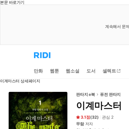
본문 바로가기
계속해서 문제
리
디
홈
으
만화
웹툰
웹소설
도서
셀렉트
로
이
이계마스터 상세페이지
동
판타지 e북
퓨전 판타지
이계마스터
3.1
(
32
)
관심
2
무람
저자