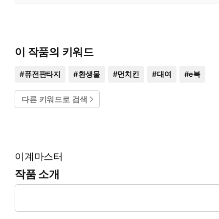
이 작품의 키워드
#
퓨전판타지
#
환생물
#
먼치킨
#
대여
#
e북
다른 키워드로 검색
이계마스터
작품 소개
그저 여행을 다니며 순탄한 삶을 살고 싶었던 그, 세인트. 그러
싶어 하는 한 남자의 일대기가 시작된다