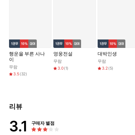
행운을 부른 사나
영웅전설
대박인생
이
무람
무람
무람
3.0
(
1
)
3.2
(
5
)
3.5
(
32
)
리뷰
3.1
구매자 별점