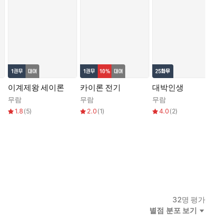
이계제왕 세이론
카이론 전기
대박인생
무람
무람
무람
1.8
(
5
)
2.0
(
1
)
4.0
(
2
)
32
명 평가
별점 분포 보기