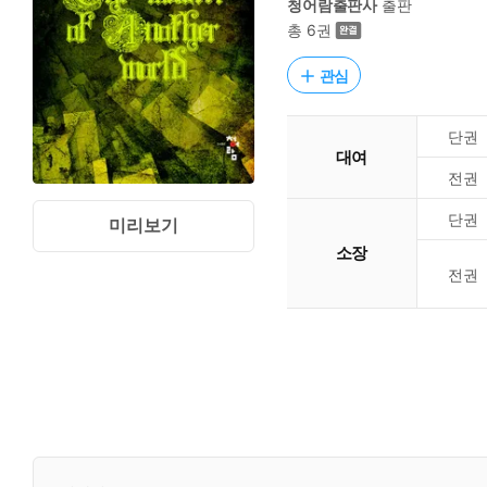
청어람출판사
출판
총 6권
관심
단권
대여
전권
단권
미리보기
소장
전권