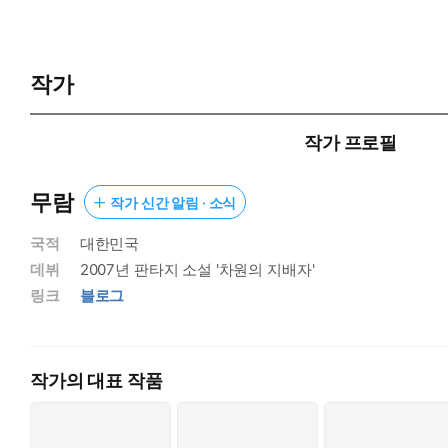
작가
작가 프로필
무람
작가 신간 알림 · 소식
국적
대한민국
데뷔
2007년 판타지 소설 '차원의 지배자'
링크
블로그
작가의 대표 작품