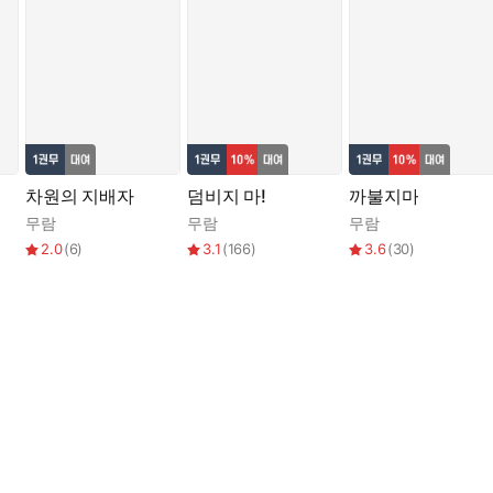
차원의 지배자
덤비지 마!
까불지마
무람
무람
무람
2.0
(
6
)
3.1
(
166
)
3.6
(
30
)