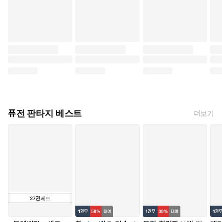
퓨전 판타지 베스트
더보기
27
권
세트