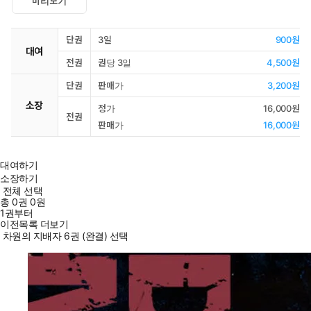
미리보기
단권
3일
900원
대여
전권
권당 3일
4,500원
단권
판매가
3,200원
소장
정가
16,000원
전권
판매가
16,000원
대여하기
소장하기
전체 선택
총
0
권
0원
1권부터
이전목록 더보기
차원의 지배자 6권 (완결) 선택