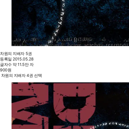
차원의 지배자 5권
등록일
2015.05.28
글자수
약 11.5만 자
900
원
차원의 지배자 4권 선택