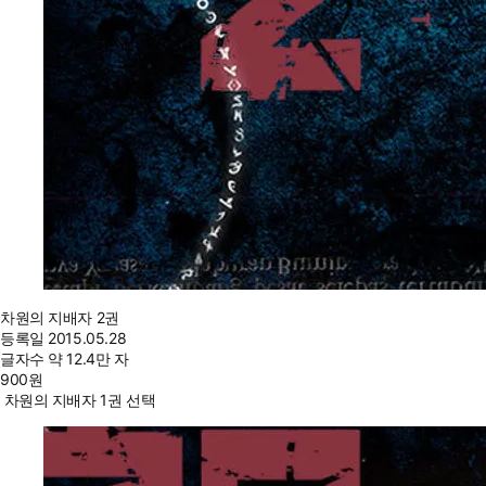
차원의 지배자 2권
등록일
2015.05.28
글자수
약 12.4만 자
900
원
차원의 지배자 1권 선택