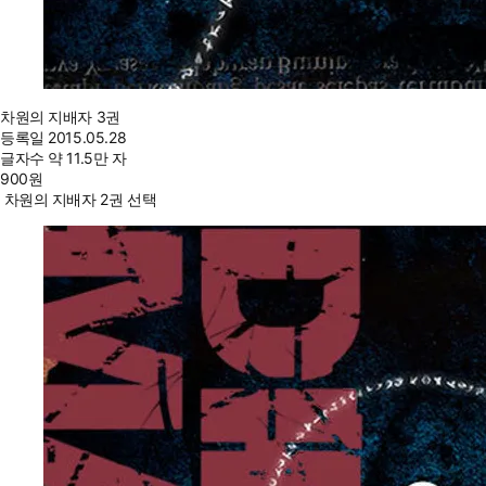
차원의 지배자 3권
등록일
2015.05.28
글자수
약 11.5만 자
900
원
차원의 지배자 2권 선택