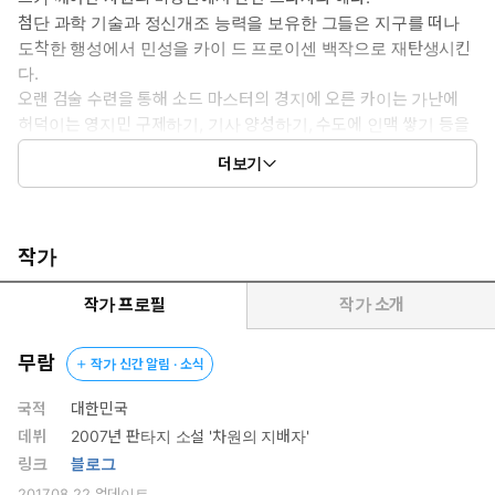
첨단 과학 기술과 정신개조 능력을 보유한 그들은 지구를 떠나
도착한 행성에서 민성을 카이 드 프로이센 백작으로 재탄생시킨
다.
오랜 검술 수련을 통해 소드 마스터의 경지에 오른 카이는 가난에
허덕이는 영지민 구제하기, 기사 양성하기, 수도에 인맥 쌓기 등을
통해 지구에서 작은 나라라고 취급당하며 받은 서러움을 풀어보려
더보기
하는데...
작가
작가 프로필
작가 소개
무람
작가 신간 알림 · 소식
국적
대한민국
데뷔
2007년 판타지 소설 '차원의 지배자'
링크
블로그
2017.08.22
업데이트