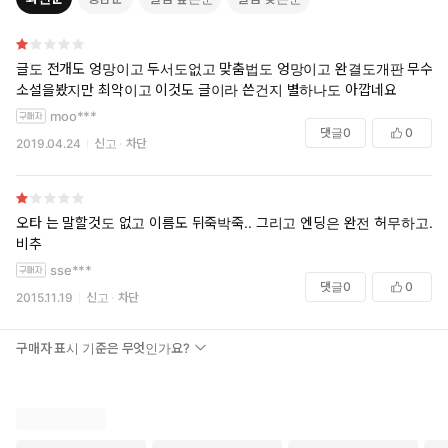
글도 전개도 엉망이고 두서도없고 맞춤법도 엉망이고 완결도개판 무수한
소설을봤지만 최악이고 이것도 글이라 쓴건지 별하나도 아깝네요
moo***
댓글
0
0
2019.04.24
신고
차단
오타 는 말할것도 없고 이름도 뒤죽박죽.. 그리고 엔딩은 완전 허무하고..
비추
sse***
댓글
0
0
2015.11.19
신고
차단
구매자 표시 기준은 무엇인가요?