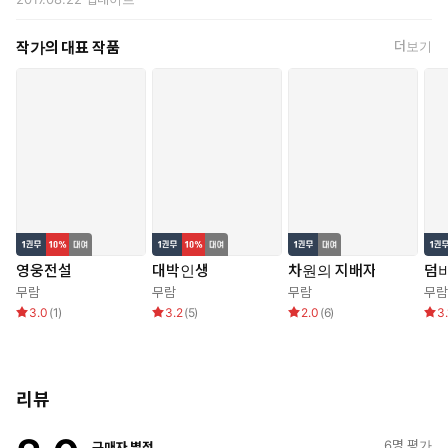
작가의 대표 작품
더보기
영웅전설
대박인생
차원의 지배자
덤비
무람
무람
무람
무람
3.0
(
1
)
3.2
(
5
)
2.0
(
6
)
3.
리뷰
6
명 평가
구매자 별점