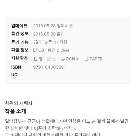
업데이트
2015.05.28
업데이트
출간 정보
2015.05.28
출간
듣기 기능
TTS(듣기)
지원
파일 정보
EPUB
평균 0.7MB
지원 환경
PC뷰어
PAPER
앱
웹
ISBN
9791104003691
UCI
-
차원의 지배자
작품 소개
일당잡부로 근근이 생활해나가던 민성은 어느 날 절벽 끝에서 발견
한 신비한 빛에 이끌려 추락하고 만다.
그가 깨어난 차원의 비행선에서 만난 프라쟈와 헤라.