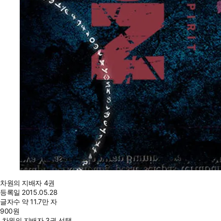
차원의 지배자 4권
등록일
2015.05.28
글자수
약 11.7만 자
900
원
차원의 지배자 3권 선택