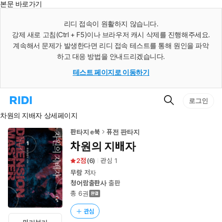
본문 바로가기
인
스
리디 접속이 원활하지 않습니다.
턴
강제 새로 고침(Ctrl + F5)이나 브라우저 캐시 삭제를 진행해주세요.
트
검
계속해서 문제가 발생한다면 리디 접속 테스트를 통해 원인을 파악
색
하고 대응 방법을 안내드리겠습니다.
테스트 페이지로 이동하기
검
리
로그인
색
디
차원의 지배자 상세페이지
홈
으
로
판타지 e북
퓨전 판타지
이
차원의 지배자
동
2
(
6
)
관심
1
무람
저자
청어람출판사
출판
총 6권
관심