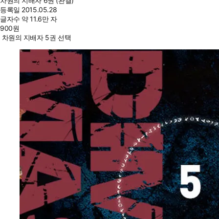
차원의 지배자 6권 (완결)
등록일
2015.05.28
글자수
약 11.6만 자
900
원
차원의 지배자 5권 선택