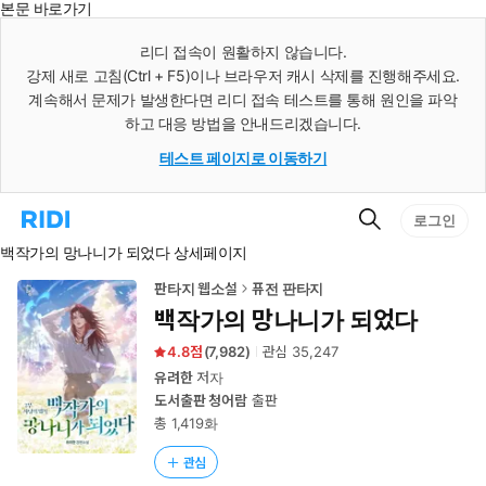
본문 바로가기
인
스
리디 접속이 원활하지 않습니다.
턴
강제 새로 고침(Ctrl + F5)이나 브라우저 캐시 삭제를 진행해주세요.
트
검
계속해서 문제가 발생한다면 리디 접속 테스트를 통해 원인을 파악
색
하고 대응 방법을 안내드리겠습니다.
테스트 페이지로 이동하기
검
리
로그인
색
디
백작가의 망나니가 되었다 상세페이지
홈
으
로
판타지 웹소설
퓨전 판타지
이
백작가의 망나니가 되었다
동
4.8
(
7,982
)
관심
35,247
유려한
저자
도서출판 청어람
출판
총 1,419화
관심