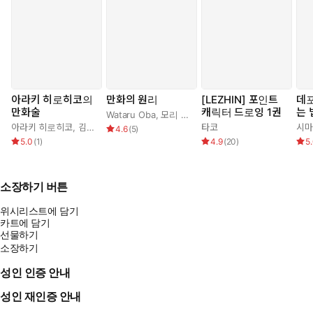
아라키 히로히코의
만화의 원리
[LEZHIN] 포인트
데
만화술
캐릭터 드로잉 1권
는 
Wataru Oba
,
모리 카오루
,
이리에 아키
미니
아라키 히로히코
,
김부장
타코
시마
4.6
(
5
)
연
5.0
(
1
)
4.9
(
20
)
5
소장하기 버튼
위시리스트에 담기
카트에 담기
선물하기
소장하기
성인 인증 안내
성인 재인증 안내