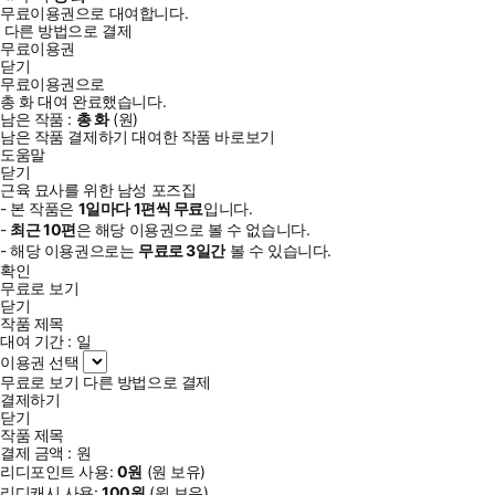
무료이용권으로 대여합니다.
다른 방법으로 결제
무료이용권
닫기
무료이용권으로
총
화
대여 완료했습니다.
남은 작품 :
총
화
(
원)
남은 작품 결제하기
대여한 작품 바로보기
도움말
닫기
근육 묘사를 위한 남성 포즈집
- 본 작품은
1일
마다
1
편씩 무료
입니다.
-
최근
10편
은 해당 이용권으로 볼 수 없습니다.
- 해당 이용권으로는
무료로
3일
간
볼 수 있습니다.
확인
무료로 보기
닫기
작품 제목
대여 기간 :
일
이용권 선택
무료로 보기
다른 방법으로 결제
결제하기
닫기
작품 제목
결제 금액 :
원
리디포인트 사용:
0
원
(
원 보유)
리디캐시 사용:
100
원
(
원 보유)