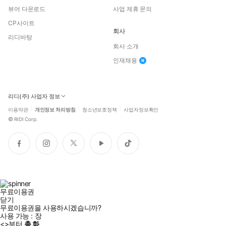
뷰어 다운로드
사업 제휴 문의
CP사이트
회사
리디바탕
회사 소개
인재채용
리디(주) 사업자 정보
이용약관
개인정보 처리방침
청소년보호정책
사업자정보확인
©
RIDI Corp.
페
인
트
유
틱
이
스
위
튜
톡
스
타
터
브
북
그
램
무료이용권
닫기
무료이용권을 사용하시겠습니까?
사용 가능 :
장
<
>부터
총
화