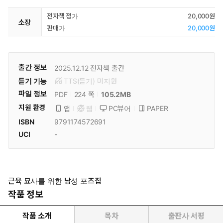
전자책 정가
20,000원
소장
판매가
20,000원
출간 정보
2025.12.12
전자책 출간
듣기 기능
TTS(듣기)
미
지원
파일 정보
PDF
105.2MB
224 쪽
지원 환경
PC뷰어
PAPER
앱
웹
ISBN
9791174572691
UCI
-
근육 묘사를 위한 남성 포즈집
작품 정보
작품 소개
목차
출판사 서평