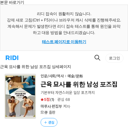
본문 바로가기
인
스
리디 접속이 원활하지 않습니다.
턴
강제 새로 고침(Ctrl + F5)이나 브라우저 캐시 삭제를 진행해주세요.
트
검
계속해서 문제가 발생한다면 리디 접속 테스트를 통해 원인을 파악
색
하고 대응 방법을 안내드리겠습니다.
테스트 페이지로 이동하기
검
리
로그인
색
디
근육 묘사를 위한 남성 포즈집 상세페이지
홈
으
로
인문/사회/역사
예술/문화
이
근육 묘사를 위한 남성 포즈집
동
기본부터 자연스러운 일상 포즈까지
5
(
1
)
관심
68
마루사 편집부
저자
므큐
출판
관심