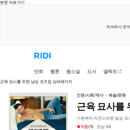
본문 바로가기
계속해서 문제
리
디
홈
으
만화
웹툰
웹소설
도서
셀렉트
로
이
근육 묘사를 위한 남성 포즈집 상세페이지
동
인문/사회/역사
예술/문화
근육 묘사를 
기본부터 자연스러운 일상 포
5
(
1
)
관심
68