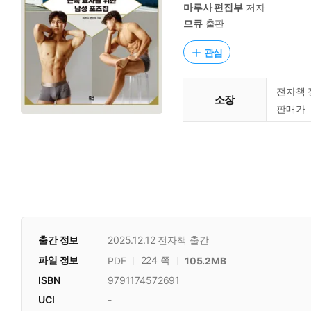
마루사 편집부
저자
므큐
출판
관심
전자책 
소장
판매가
출간 정보
2025.12.12
전자책 출간
파일 정보
224 쪽
PDF
105.2MB
ISBN
9791174572691
UCI
-