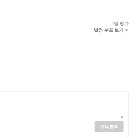
1
명 평가
별점 분포 보기
리뷰 등록