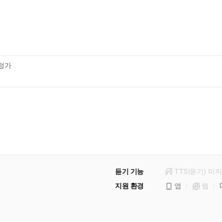
정가
듣기 기능
TTS(듣기)
미
지
지원 환경
앱
웹