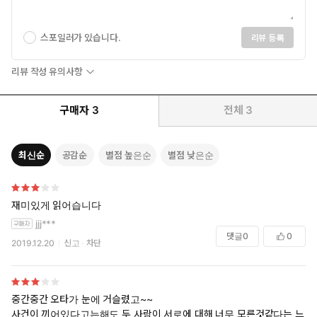
스포일러가 있습니다.
리뷰 등록
리뷰 작성 유의사항
구매자
3
전체
3
최신순
공감순
별점 높은순
별점 낮은순
재미있게 읽어습니다
jjj***
댓글
0
0
2019.12.20
신고
차단
중간중간 오타가 눈에 거슬렸고~~
사건이 끼어있다고는해도 두 사람이 서로에 대해 너무 모른것같다는 느