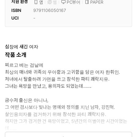
지원 환경
PC뷰어
PAPER
앱
웹
ISBN
9791106050167
UCI
-
심장에 새긴 여자
작품 소개
찌르고 베는 검날에
최상의 매너와 귀족의 우아함과 고귀함을 담은 여자 한휘인.
처녀에서 탈출하려 가면을 쓰고 참석한 파티 쾌락지유.
그녀는 욕망을 만났고, 용의자도 되었는데…….
금수저 출신은 아니나,
그 어떤 검사보다 빛나는 명예와 정의를 지닌 남자, 강진혁.
살인용의자를 검거하기 위해 참석한 파티 쾌락지유.
하지만 그가 검거한 건 욕망이었고, 5년간의 이별이란 시간이었는
데…….