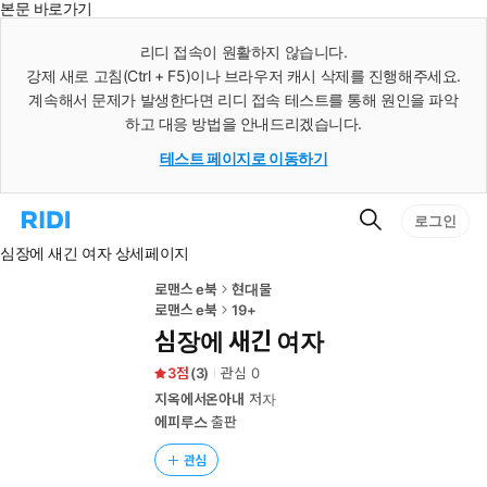
본문 바로가기
인
스
리디 접속이 원활하지 않습니다.
턴
강제 새로 고침(Ctrl + F5)이나 브라우저 캐시 삭제를 진행해주세요.
트
검
계속해서 문제가 발생한다면 리디 접속 테스트를 통해 원인을 파악
색
하고 대응 방법을 안내드리겠습니다.
테스트 페이지로 이동하기
검
리
로그인
색
디
심장에 새긴 여자 상세페이지
홈
으
로
로맨스 e북
현대물
이
로맨스 e북
19+
동
심장에 새긴 여자
3
(
3
)
관심
0
지옥에서온아내
저자
에피루스
출판
관심