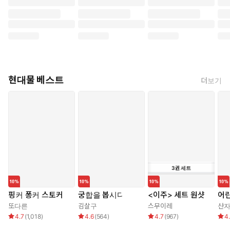
현대물 베스트
더보기
3
권
세트
핑커 퐁커 스토커
궁합을 봅시다
<이주> 세트 원샷
어린
또다른
김살구
스무이레
산
4.7
(
1,018
)
4.6
(
564
)
4.7
(
967
)
4