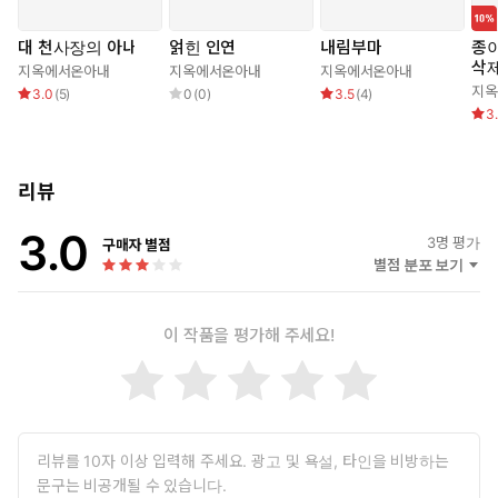
그녀가 또 희미하게 웃었다. 그것은 잔인한 정복자의 미소였다.
그녀는 그가 자신이 만든 열락에 빠져 허우적대는 것을 보며 즐
대 천사장의 아내
얽힌 인연
내림부마
종이
기는 것 같았다.
삭
지옥에서온아내
지옥에서온아내
지옥에서온아내
“제발…….”
지옥
3.0
(
5
)
0
(
0
)
3.5
(
4
)
3
리뷰
3.0
3
명 평가
구매자 별점
별점 분포 보기
이 작품을 평가해 주세요!