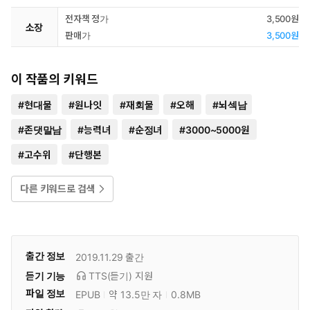
전자책 정가
3,500원
소장
판매가
3,500원
이 작품의 키워드
#
현대물
#
원나잇
#
재회물
#
오해
#
뇌섹남
#
존댓말남
#
능력녀
#
순정녀
#
3000~5000원
#
고수위
#
단행본
다른 키워드로 검색
출간 정보
2019.11.29
출간
듣기 기능
TTS(듣기)
지원
파일 정보
EPUB
약 13.5만 자
0.8MB