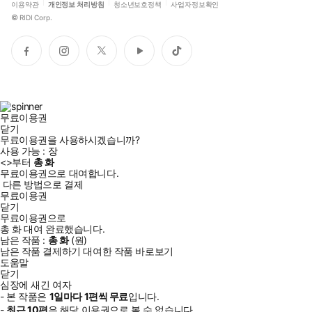
이용약관
개인정보 처리방침
청소년보호정책
사업자정보확인
©
RIDI Corp.
페
인
트
유
틱
이
스
위
튜
톡
스
타
터
브
북
그
램
무료이용권
닫기
무료이용권을 사용하시겠습니까?
사용 가능 :
장
<
>부터
총
화
무료이용권으로 대여합니다.
다른 방법으로 결제
무료이용권
닫기
무료이용권으로
총
화
대여 완료했습니다.
남은 작품 :
총
화
(
원)
남은 작품 결제하기
대여한 작품 바로보기
도움말
닫기
심장에 새긴 여자
- 본 작품은
1일
마다
1
편씩 무료
입니다.
-
최근
10편
은 해당 이용권으로 볼 수 없습니다.