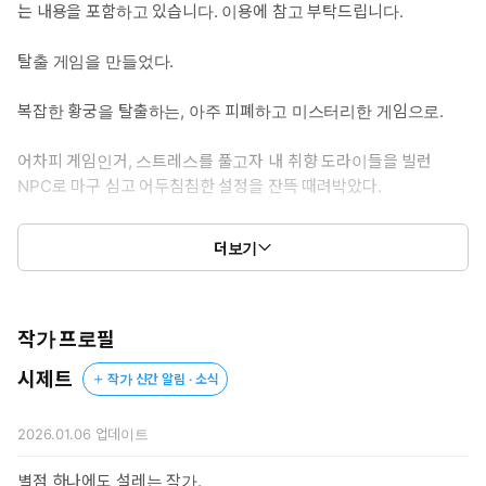
는 내용을 포함하고 있습니다. 이용에 참고 부탁드립니다.
*남자 주인공 2: 에즈라 미하일란스 드 헤르메르칸 (27)
미친놈 2. 금색 장발을 가진 세계관 최고 미남이자 황태자. 아름다운
탈출 게임을 만들었다.
겉모습과는 달리 속은 썩어문드러진 이중인격 싸가지 문란남.
“발칙한 계집. 마침 스트레스 받던 차에 잘 됐다, 침대에서 죽여주
복잡한 황궁을 탈출하는, 아주 피폐하고 미스터리한 게임으로.
지.”
어차피 게임인거, 스트레스를 풀고자 내 취향 도라이들을 빌런
*남자 주인공 3: 레나 황녀 (26)
NPC로 마구 심고 어두침침한 설정을 잔뜩 때려박았다.
미친놈 3. 붉은 머리의 아름다운 황녀님. 나긋하고 상냥하지만 어딘
가 비밀스럽다.
그렇게 만든 하드코어 게임인데…….
“아. 이거. 그냥 가끔 딱딱해져요. 별거 아니니 신경쓰지 말아요.”
더보기
문제 하나. 내가 그곳에 갇혔다.
*이럴 때 보세요: 집착남들의 파라다이스, 씬과 욕망이 분출하는 역
하렘 게임물이 보고싶을때
“진정해. 어차피 내가 만든 곳이야. 정신만 차리면….”
작가 프로필
시제트
작가 신간 알림 · 소식
문제 둘. 연령가가 높아졌다.
“…제기랄. Z됐다.”
2026.01.06
업데이트
별점 하나에도 설레는 작가.
그것도 아주 많이.