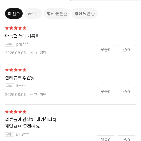
최신순
공감순
별점 높은순
별점 낮은순
아늑한 쓰레기통!!
pre***
댓글
0
0
2026.08.05
신고
차단
선리뷰!!! 후감상
ifr***
댓글
0
0
2026.08.05
신고
차단
리뷰들이 괜찮아 대여합니다
재밌으면 좋겠어요
bea***
댓글
0
0