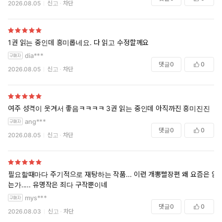
2026.08.05
신고
차단
1권 읽는 중인데 흥미롭네요. 다 읽고 수정할께요
dia***
댓글
0
0
2026.08.05
신고
차단
여주 성격이 웃겨서 좋음ㅋㅋㅋㅋ 3권 읽는 중인데 아직까진 흥미진진
ang***
댓글
0
0
2026.08.05
신고
차단
필요할때마다 주기적으로 재탕하는 작품... 이런 개뽕빨장편 왜 요즘은 없
는가..... 유명작은 죄다 구작뿐이네
mys***
댓글
0
0
2026.08.03
신고
차단