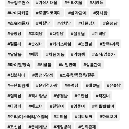
#
궁정로맨스
#
가상시대물
#
판타지물
#
서양풍
#
나이차커플
#
로맨틱코미디
#
삼각관계
#
첫사랑
#
초월적존재
#
까칠남
#
상처남
#
나쁜남자
#
순정남
#
동정남
#
후회남
#
다정남
#
절륜남
#
계략남
#
절륜녀
#
순진녀
#
카리스마남
#
능글남
#
왕족/귀족
#
달달물
#
애증
#
차원이동
#
역하렘
#
조직/암흑가
#
라이벌/앙숙
#
키잡물
#
비밀연애
#
갑을관계
#
신분차이
#
몸정>맘정
#
소유욕/독점욕/질투
#
금단의관계
#
운명적사랑
#
능력남
#
애교남
#
유혹남
#
집착남
#
짝사랑남
#
냉정남
#
오만남
#
직진녀
#
다정녀
#
애교녀
#
털털녀
#
엉뚱녀
#
쾌활발랄녀
#
추리/미스터리/스릴러
#
피폐물
#
더티토크
#
하드코어
#
조신남
#
츤데레남
#
게임빙의
#
인외존재