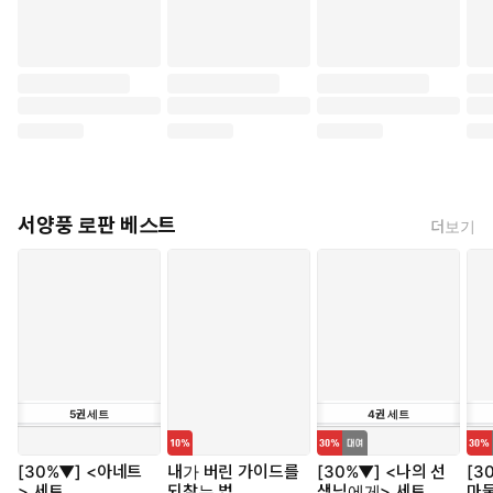
서양풍 로판 베스트
더보기
5
권
세트
4
권
세트
[30%▼] <아네트
내가 버린 가이드를
[30%▼] <나의 선
[3
> 세트
되찾는 법
생님에게> 세트
마물