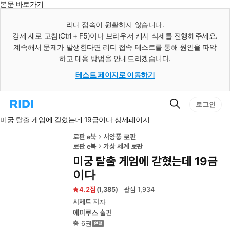
본문 바로가기
인
스
리디 접속이 원활하지 않습니다.
턴
강제 새로 고침(Ctrl + F5)이나 브라우저 캐시 삭제를 진행해주세요.
트
검
계속해서 문제가 발생한다면 리디 접속 테스트를 통해 원인을 파악
색
하고 대응 방법을 안내드리겠습니다.
테스트 페이지로 이동하기
검
리
로그인
색
디
미궁 탈출 게임에 갇혔는데 19금이다 상세페이지
홈
으
로
로판 e북
서양풍 로판
이
로판 e북
가상 세계 로판
동
미궁 탈출 게임에 갇혔는데 19금
이다
4.2
(
1,385
)
관심
1,934
시제트
저자
에피루스
출판
총 6권