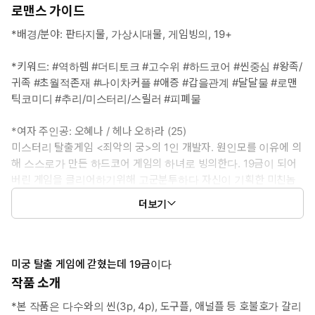
로맨스 가이드
*배경/분야: 판타지물, 가상시대물, 게임빙의, 19+
*키워드: #역하렘 #더티토크 #고수위 #하드코어 #씬중심 #왕족/
귀족 #초월적존재 #나이차커플 #애증 #갑을관계 #달달물 #로맨
틱코미디 #추리/미스터리/스릴러 #피폐물
*여자 주인공: 오혜나 / 헤나 오하라 (25)
미스터리 탈출게임 <죄악의 궁>의 1인 개발자. 원인모를 이유에 의
해 스스로가 만든 하드코어 게임의 하녀로 빙의한다. 19금이 되어
버린 게임을 클리어하기위해 고군분투하다 자신이 기획한 미친놈
들과 거하게 엮이게 된다.
더보기
*남자 주인공 1: 카르잔 이즈히크 (33)
미친놈 1. 황궁의 2인자로 군림하는 대공 작위의 행정관이자 군사령
관. 과묵하고 이지적인 가학성애자.
미궁 탈출 게임에 갇혔는데 19금이다
“귀여운 하녀님. 사실대로 말하지 않으면 고통 속에 울부짖게 될
작품 소개
거야.”
*본 작품은 다수와의 씬(3p, 4p), 도구플, 애널플 등 호불호가 갈리