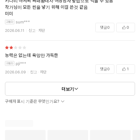
키다리 아저씨 싸패황태자 여장남자 덮밥으로 먹을 수 있음
작가님이 모든 씬을 넣기 위해 이걸 쓴것 같음
미미
sum***
댓글
0
0
2026.06.11
신고
차단
능력은 없는데 욕망만 가득한
pji***
댓글
0
1
2026.06.09
신고
차단
더보기
구매자 표시 기준은 무엇인가요?