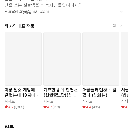
글을 쓰는 원동력은 늘 독자님들입니다⋆｡˚
Pure910ry@gmail.com
***
#역하렘 #하드코어 #다인플 #로맨스릴러 #탈출 #로코 #몸정>맘
작가의 대표 작품
더보기
정
#미친놈들 골라먹기
미궁 탈출 게임에
기묘한 밤의 단편선
마물들과 던전에 갇
서
갇혔는데 19금이다
(신권증보판)(삽화
혔다 (삽화본)
(삽
본)
시제트
시제트
시제트
시제
4.2
(
1,385
)
4.7
(
118
)
4.4
(
485
)
4
리뷰