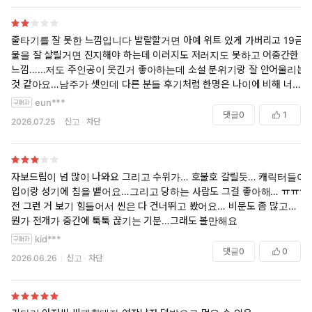
줄타기를 잘 못한 느낌입니다 발랄할거면 아예 위트 있게 가버리고 19금
물을 잘 살릴거면 진지해야 하는데 이러지도 저러지도 못하고 어중간한
느낌……저도 주인공이 웃긴거 좋아하는데 소설 분위기랑 잘 안어울리는
것 같아요…남주가 셋인데 다른 분들 후기처럼 한명은 나이에 비해 너무
중후한 말투고 나머지는 행동이 어린 느낌
eun***
제일 중요한 점.. 씬이 그닥입니다. 위에 쓴거 다 차치할 수 있을 만한 글
댓글
0
1
2026.07.25
신고
차단
빨이 아니에요 저 가리는거 없이 다 먹는데 뭐 호불호요소 이런게 문제가
아니라 씬 자체는 많이 나오는데 마음이 동하지가 않음
자보드립이 넘 많이 나와요 그리고 수위가… 호불호 갈릴듯… 캐릭터들이
입이랑 성기에 침을 뱉어요…그리고 당하는 사람도 그걸 좋아해… ㅠㅠㅠ
전 그런 거 보기 힘들어서 씬은 다 건너뛰고 봤어요… 비문도 좀 많고…
뭔가 전개가 중간에 툭툭 끊기는 기분…그래도 볼만해요
kid***
댓글
0
0
2026.06.26
신고
차단