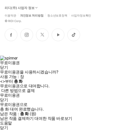
리디(주) 사업자 정보
이용약관
개인정보 처리방침
청소년보호정책
사업자정보확인
©
RIDI Corp.
페
인
트
유
틱
이
스
위
튜
톡
스
타
터
브
북
그
램
무료이용권
닫기
무료이용권을 사용하시겠습니까?
사용 가능 :
장
<
>부터
총
화
무료이용권으로 대여합니다.
다른 방법으로 결제
무료이용권
닫기
무료이용권으로
총
화
대여 완료했습니다.
남은 작품 :
총
화
(
원)
남은 작품 결제하기
대여한 작품 바로보기
도움말
닫기