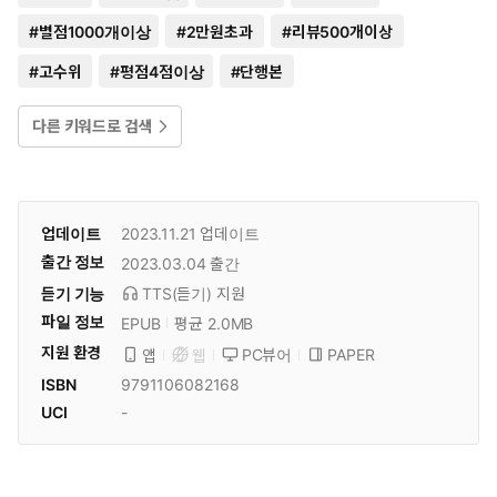
#
별점1000개이상
#
2만원초과
#
리뷰500개이상
#
고수위
#
평점4점이상
#
단행본
다른 키워드로 검색
업데이트
2023.11.21
업데이트
출간 정보
2023.03.04
출간
듣기 기능
TTS(듣기)
지원
파일 정보
EPUB
평균 2.0MB
지원 환경
PC뷰어
PAPER
앱
웹
ISBN
9791106082168
UCI
-