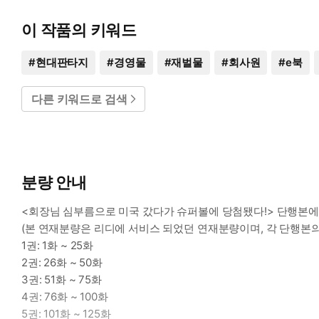
이 작품의 키워드
#
현대판타지
#
경영물
#
재벌물
#
회사원
#
e북
다른 키워드로 검색
분량 안내
<회장님 심부름으로 미국 갔다가 슈퍼볼에 당첨됐다!> 단행본에
(본 연재분량은 리디에 서비스 되었던 연재분량이며, 각 단행본의
1권: 1화 ~ 25화
2권: 26화 ~ 50화
3권: 51화 ~ 75화
4권: 76화 ~ 100화
5권: 101화 ~ 125화