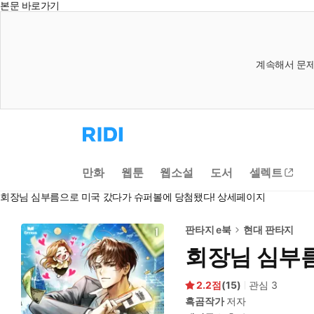
본문 바로가기
계속해서 문제
리
디
홈
으
만화
웹툰
웹소설
도서
셀렉트
로
이
회장님 심부름으로 미국 갔다가 슈퍼볼에 당첨됐다! 상세페이지
동
판타지 e북
현대 판타지
회장님 심부름
2.2
(
15
)
관심
3
흑곰작가
저자