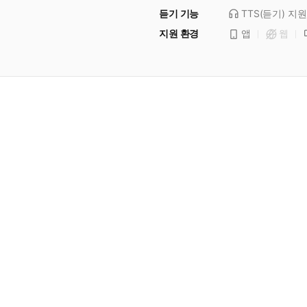
듣기 기능
TTS(듣기)
지원
지원 환경
앱
웹