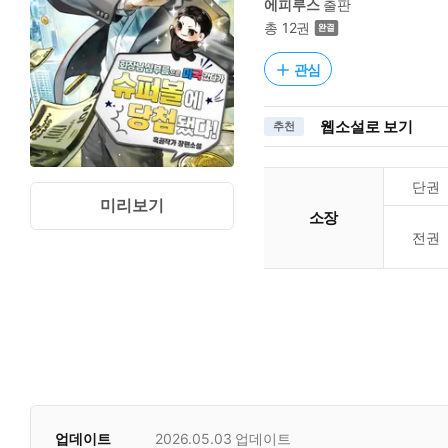
에피루스
출판
총 12권
관심
웹소설로 보기
추천
단권
미리보기
소장
전권
업데이트
2026.05.03
업데이트