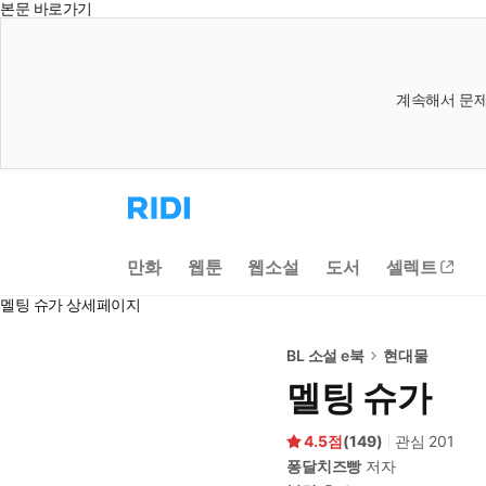
본문 바로가기
계속해서 문제
리
디
홈
으
만화
웹툰
웹소설
도서
셀렉트
로
이
멜팅 슈가 상세페이지
동
BL 소설 e북
현대물
멜팅 슈가
4.5
(
149
)
관심
201
퐁달치즈빵
저자