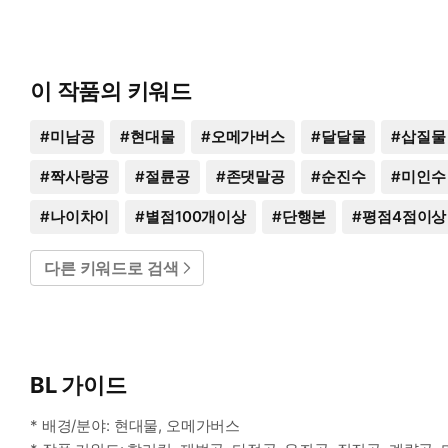
이 작품의 키워드
#
미남공
#
현대물
#
오메가버스
#
달달물
#
삽질물
#
짝사랑공
#
절륜공
#
존댓말공
#
순진수
#
미인수
#
나이차이
#
별점100개이상
#
단행본
#
평점4점이상
다른 키워드로 검색
BL 가이드
* 배경/분야: 현대물, 오메가버스