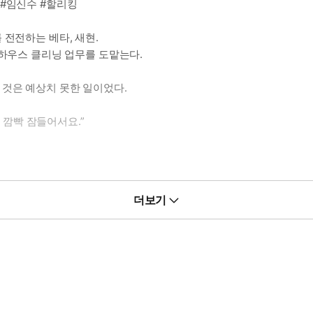
 #임신수 #할리킹
 전전하는 베타, 새현.
 하우스 클리닝 업무를 도맡는다.
 것은 예상치 못한 일이었다.
데 깜빡 잠들어서요.”
.
더보기
두 사람의 관계를 송두리째 뒤흔들고 만다.