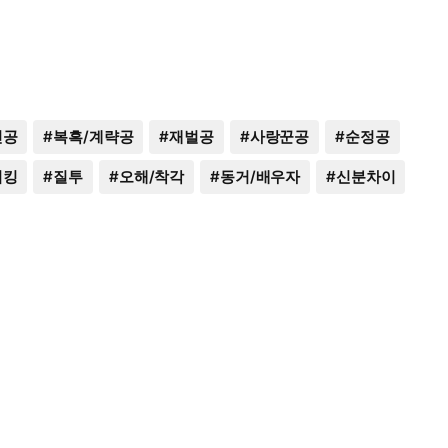
신공
#
복흑/계략공
#
재벌공
#
사랑꾼공
#
순정공
리킹
#
질투
#
오해/착각
#
동거/배우자
#
신분차이