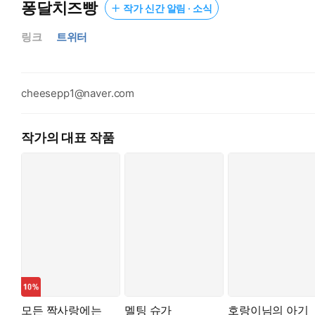
퐁달치즈빵
작가 신간 알림 · 소식
“제가 걸신들린 것처럼 굴면, 발로 차거나 깨물어도 좋아요.”
“…네?”
링크
트위터
“저는 절대 좋은 사람이 아니에요. 적어도 새현 씨가 생각하는 것
우성 알파인 태겸의 영향이었을까.
cheesepp1@naver.com
하룻밤의 열기가 채 가시기 전, 새현은 오메가로 발현했다는 걸 알게 
“태겸 씨, 제 페로몬…, 어때요? 이상하진, 않아요?”
작가의 대표 작품
“미친 놈처럼 계속 이 냄새만 맡고 싶어져요.”
※ 수의 베타〉오메가 형질 변환 소재가 있으니 구매시 참고 부
※ 외전 중 임신 중 관계 및 모유플에 대한 요소가 있으니 구매시
모든 짝사랑에는
멜팅 슈가
호랑이님의 아기