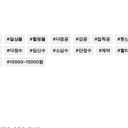
#
일상물
#
힐링물
#
다정공
#
강공
#
집착공
#
헌
#
다정수
#
임신수
#
소심수
#
단정수
#
계약
#
할
#
10000~15000원