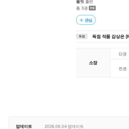
블릿
출판
총 3권
관심
독점 작품 감상은 [R
독점
단권
소장
전권
업데이트
2026.06.04
업데이트