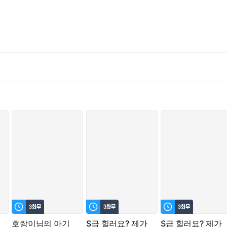
만큼은.”
되는데.......
탁드립니다.
 참고 부탁드립니다.
호랑이님의 아기
S급 힐러요? 제가
S급 힐러요? 제가