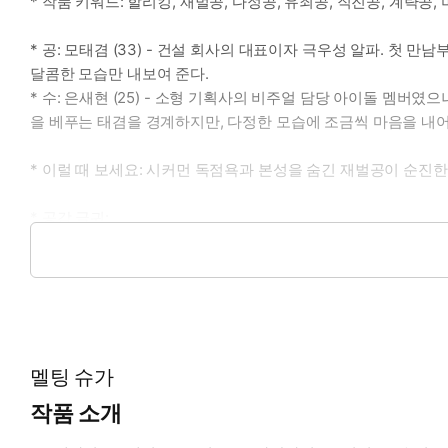
* 작품 키워드: 할리킹, 재벌공, 다정공, 유죄공, 직진공, 계략공,
* 공: 모태겸 (33) - 건설 회사의 대표이자 극우성 알파. 
달콤한 모습만 내보여 준다.
* 수: 은새현 (25) - 소형 기획사의 비주얼 담당 아이돌 멤버
을 베푸는 태겸을 경계하지만, 다정한 모습에 조금씩 마음을 내어
* 이럴 때 보세요: 시커먼 독점욕과 본성을 숨긴 재벌공이 순진
* 공감 글귀:
“이렇게 되면 저만 좋은 거 아닌가요? 왜 이렇게 저한테 잘 해 주
“그러게요. 저도 알맞은 답을 내기가 어렵네요. 그냥 보고 있기가
멜팅 슈가
작품 소개