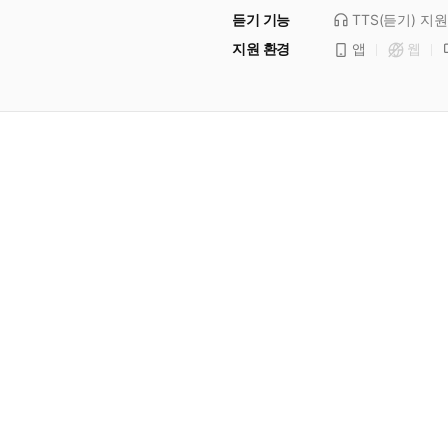
듣기 기능
TTS(듣기)
지원
지원 환경
앱
웹