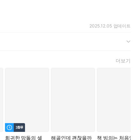
2025.12.05
업데이트
더보기
회귀한 망돌의 셀
해골인데 괜찮을까
책 빙의는 처음인