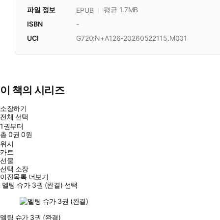
파일 정보
평균 1.7MB
EPUB
ISBN
-
UCI
G720:N+A126-20260522115.M001
이 책의 시리즈
소장하기
전체 선택
1권부터
총
0
권
0원
위시
카트
선물
선택 소장
이전목록 더보기
멜팅 슈가 3권 (완결) 선택
멜팅 슈가 3권 (완결)