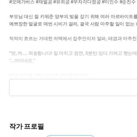
#오메가버스 #재벌공 #유죄공 #무자각다정공 #미인수 #순진수
부모님 대신 절 키워준 양부의 빚을 갚기 위해 여러 아르바이트를
예쁘장한 얼굴로 매번 시비가 걸려, 결국 사람 마주할 일이 없는
적막이 흐르는 거대한 저택에서 집주인이자 알파, 태겸과 마주친
“앗, 어…. 죄송합니다! 일 마치고 잠깐, 5분만 있다 가려고 했는
“…어리네요.”
매번 수작을 부리기 바쁜 남자들과 달리,
선을 넘지 않으면서도 다정한 태겸에게 점점 신경이 가고 만 새현
“땀을 흘려서요. 냄새가 날까 봐….”
“전혀요. 아무 냄새도 안나는 걸요.”
그러던 어느날.
작가 프로필
단둘이 술을 마시다가 충동적으로 저지른 고백을 아슬아슬했던 