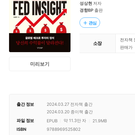
성상현
저자
경향BP
출판
관심
전자책 
소장
판매가
미리보기
출간 정보
2024.03.27
전자책 출간
2024.03.20
종이책 출간
파일 정보
약 11.3만 자
EPUB
21.9MB
ISBN
9788969525802