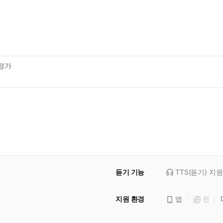
정가
듣기 기능
TTS(듣기)
지원
지원 환경
앱
웹