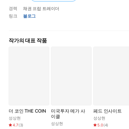
경력
채권 프랍 트레이더
링크
블로그
작가의 대표 작품
더 코인 THE COIN
미국투자 메가 사
페드 인사이트
이클
성상현
성상현
성상현
4.7
(
3
)
5.0
(
4
)