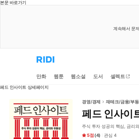
본문 바로가기
계속해서 문제
리
디
홈
으
만화
웹툰
웹소설
도서
셀렉트
로
이
페드 인사이트 상세페이지
동
경영/경제
재테크/금융/부
페드 인사이
주식 투자 성공의 핵심, 금리
5
(
4
)
관심
4