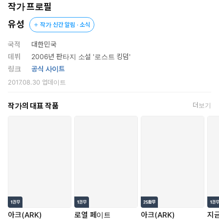
작가 프로필
강호는 힘만 믿고 올라온 촌놈이
유성
작가 신간 알림 · 소식
쉽게 성공할 만큼 만만한 동네가 아니다!
국적
대한민국
비겁? 농담이겠지.
데뷔
2006년 판타지 소설 '로스트 킹덤'
목숨이 오가는 싸움에 비겁이고 정정당당이고가 무슨 상관이냐?
링크
공식 사이트
이기면 살고 지면 죽을 뿐이다!!
2017.08.30
업데이트
유성의 신무협 장편 소설 『리얼강호』
작가의 대표 작품
더보기
아크(ARK)
로열 페이트
아크(ARK)
지