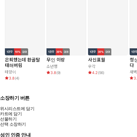
은퇴했는데 환골탈
무인 이랑
사신표월
청
태해버림
다
소년행
우각
테양이
새
3.8
(
9
)
4.2
(
56
)
3.8
(
4
)
3
소장하기 버튼
위시리스트에 담기
카트에 담기
선물하기
선택 소장하기
성인 인증 안내