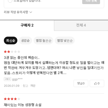
스포일러가 있습니다.
리뷰 등록
리뷰 작성 유의사항
구매자
2
전체
4
최신순
공감순
별점 높은순
별점 낮은순
3권 읽는 중인데 짜증이..
엄청 대단하게 모의를 해서 실패하는게 이상할 정도로 일을 벌이고는 매
번 막판에 겨우겨우 도망가고..덤앤더머? 머리 나쁜 낭인들 일대기인가
싶음..스토리가 이렇게 반복된다면 별 2개.
...완독 후..돈 아까움ㅠ
ggp***
댓글
0
0
2026.01.09
신고
차단
재미있는 이능 성장형 소설