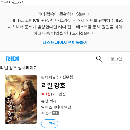
본문 바로가기
인
스
리디 접속이 원활하지 않습니다.
턴
강제 새로 고침(Ctrl + F5)이나 브라우저 캐시 삭제를 진행해주세요.
트
검
계속해서 문제가 발생한다면 리디 접속 테스트를 통해 원인을 파악
색
하고 대응 방법을 안내드리겠습니다.
테스트 페이지로 이동하기
검
리
로그인
색
디
리얼 강호 상세페이지
홈
으
로
판타지 e북
신무협
이
리얼 강호
동
3
(
2
)
관심
1
유성
저자
알에스미디어
출판
총 6권
관심