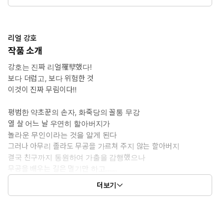
6권: 126화 ~ 150화
리얼 강호
작품 소개
강호는 진짜 리얼罹孼했다!
보다 더럽고, 보다 위험한 것
이것이 진짜 무림이다!!
평범한 약초꾼의 손자, 화죽당의 꼴통 무강
열 살 어느 날 우연히 할아버지가
놀라운 무인이라는 것을 알게 된다
그러나 아무리 졸라도 무공을 가르쳐 주지 않는 할아버지
결국 친구까지 동원하여 가출을 감행했으나
무공을 배우는 길은 멀기만 하고……
더보기
가르쳐 주지 않는다고 해서 지레 포기해 버리면
아무것도 되지 않는다!
막일을 하면서도 무공의 극의極意를 찾아라!