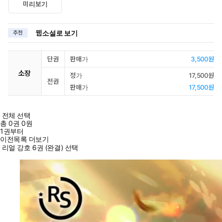
미리보기
웹소설로 보기
추천
단권
판매가
3,500원
소장
정가
17,500원
전권
판매가
17,500원
전체 선택
총
0
권
0원
1권부터
이전목록 더보기
리얼 강호 6권 (완결) 선택