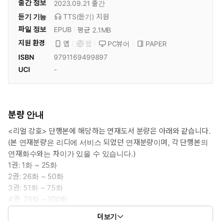
출간 정보
2023.09.21
출간
듣기 기능
TTS(듣기)
지원
파일 정보
EPUB
평균 2.1MB
지원 환경
PC뷰어
PAPER
앱
웹
ISBN
9791169499897
UCI
-
분량 안내
<리얼 강호> 단행본에 해당하는 연재도서 분량은 아래와 같습니다.
(본 연재분량은 리디에 서비스 되었던 연재분량이며, 각 단행본의
연재화수와는 차이가 있을 수 있습니다.)
1권: 1화 ~ 25화
2권: 26화 ~ 50화
3권: 51화 ~ 75화
4권: 76화 ~ 100화
5권: 101화 ~ 125화
더보기