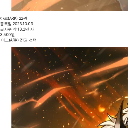
아크(ARK) 22권
등록일
2023.10.03
글자수
약 13.2만 자
3,500
원
아크(ARK) 21권 선택