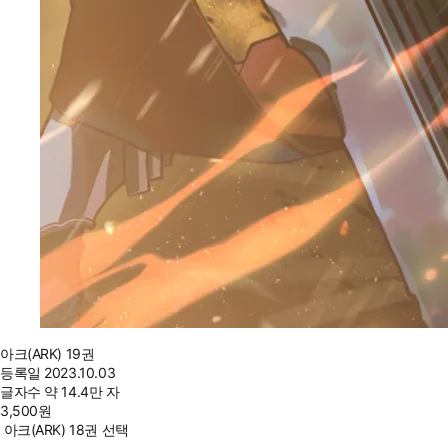
아크(ARK) 19권
등록일
2023.10.03
글자수
약 14.4만 자
3,500
원
아크(ARK) 18권 선택