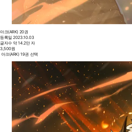
아크(ARK) 20권
등록일
2023.10.03
글자수
약 14.2만 자
3,500
원
아크(ARK) 19권 선택