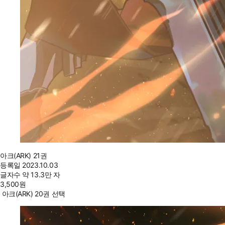
아크(ARK) 21권
등록일
2023.10.03
글자수
약 13.3만 자
3,500
원
아크(ARK) 20권 선택