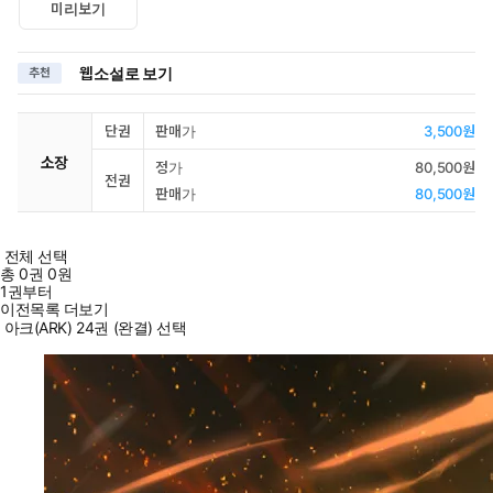
미리보기
웹소설로 보기
추천
단권
판매가
3,500원
소장
정가
80,500원
전권
판매가
80,500원
전체 선택
총
0
권
0원
1권부터
이전목록 더보기
아크(ARK) 24권 (완결) 선택