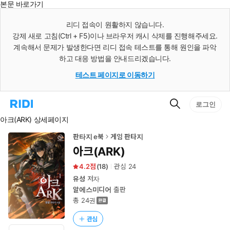
본문 바로가기
인
스
리디 접속이 원활하지 않습니다.
턴
강제 새로 고침(Ctrl + F5)이나 브라우저 캐시 삭제를 진행해주세요.
트
검
계속해서 문제가 발생한다면 리디 접속 테스트를 통해 원인을 파악
색
하고 대응 방법을 안내드리겠습니다.
테스트 페이지로 이동하기
검
리
로그인
색
디
아크(ARK) 상세페이지
홈
으
로
판타지 e북
게임 판타지
이
아크(ARK)
동
4.2
(
18
)
관심
24
유성
저자
알에스미디어
출판
총 24권
관심