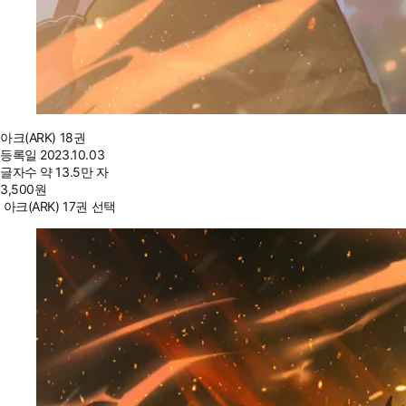
아크(ARK) 18권
등록일
2023.10.03
글자수
약 13.5만 자
3,500
원
아크(ARK) 17권 선택