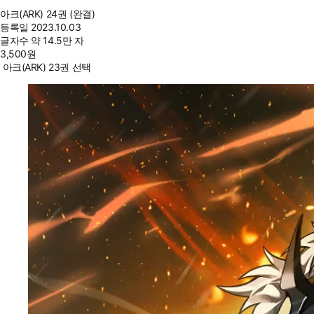
아크(ARK) 24권 (완결)
등록일
2023.10.03
글자수
약 14.5만 자
3,500
원
아크(ARK) 23권 선택