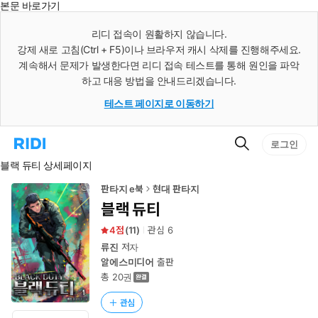
본문 바로가기
인
스
리디 접속이 원활하지 않습니다.
턴
강제 새로 고침(Ctrl + F5)이나 브라우저 캐시 삭제를 진행해주세요.
트
검
계속해서 문제가 발생한다면 리디 접속 테스트를 통해 원인을 파악
색
하고 대응 방법을 안내드리겠습니다.
테스트 페이지로 이동하기
검
리
로그인
색
디
블랙 듀티 상세페이지
홈
으
로
판타지 e북
현대 판타지
이
블랙 듀티
동
4
(
11
)
관심
6
류진
저자
알에스미디어
출판
총 20권
관심