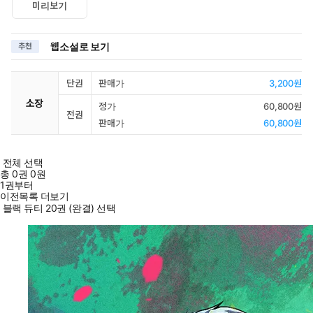
미리보기
웹소설로 보기
추천
단권
판매가
3,200원
소장
정가
60,800원
전권
판매가
60,800원
전체 선택
총
0
권
0원
1권부터
이전목록 더보기
블랙 듀티 20권 (완결) 선택