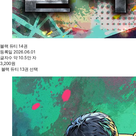
블랙 듀티 14권
등록일
2026.06.01
글자수
약 10.5만 자
3,200
원
블랙 듀티 13권 선택