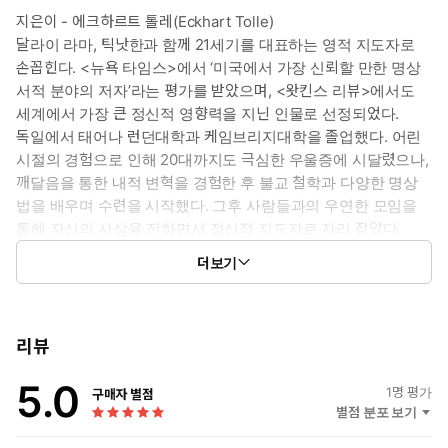
을 자유롭게 할 수 있을까, 어떻게 하면 나날의 삶 속에서 선연한 깨
지은이 - 에크하르트 톨레(Eckhart Tolle)
달음의 상태를 유지할 수 있을까를 깊이 다룬다. 그의 가르침은 저
달라이 라마, 틱낫한과 함께 21세기를 대표하는 영적 지도자로
멀리 떨어진 세계의 것이 아니고, 특별한 수단이나 방법이 요구되는
손꼽힌다. <뉴욕 타임스>에서 ‘미국에서 가장 신뢰할 만한 명상
것도 아니다. 그가 요구하는 것은 단지 ‘지금 이 순간’ 깨어 있으라는
서적 분야의 저자’라는 평가를 받았으며, <왓킨스 리뷰>에서도
것뿐이다. 모든 답은 그 안에 들어 있다. 우리 스스로 우리의 ‘지금 이
세계에서 가장 큰 정신적 영향력을 지닌 인물로 선정되었다.
순간’ 안에서 그 답을 찾을 수 있다.
독일에서 태어나 런던대학과 케임브리지대학을 졸업했다. 어린
시절의 경험으로 인해 20대까지도 극심한 우울증에 시달렸으나,
《지금 이 순간을 살아라》는 단순히 정보를 전달하는 차원에 머물
깨달음을 통한 내적 변혁을 경험한 후 불교 철학과 다양한 명상
지 않고, 독자 스스로 시간도 공간도 없는 ‘지금 여기’에서의 현존 상
법을 배우며 수련을 시작했다. 그후 사람들과의 우연한 모임을
태에 강하게 집중할 수 있도록, 책을 읽는 가운데 새로워진 의식 속
통해 자신의 사상을 전하면서 정신적 지도자로 자리 잡았다.
에 직접 들어갈 수 있도록 유도함으로써 독자들이 지금 이 순간의 변
세미나와 강연, 개인 상담을 통해 받은 질문과 그에 대한 대답을 모
화를 체험하도록 하고 있다.
더보기
아 출간한 그의 첫 번째 저서 《지금 이 순간을 살아라》는 장기간
또한 톨레는 불교와 그리스도교, 힌두교와 이슬람은 물론이고, 토
<뉴욕 타임스> 베스트셀러 1위에 오르며 전세계 수많은 독자의 삶
속 신앙 등 모든 전통의 핵심과 본질을 포용하는 동시에 어디에도
을 변화시켰으며, 두 번째 저서 《삶으로 다시 떠오르기》 역시 미
모순되지 않는 명징한 언어로 이야기한다. 따라서 이 책은 근본적
국에 서만 500만 부 이상 판매되며 정신적 스승으로서 그의 영향력
리뷰
인 내면의 변화를 받아들일 준비가 된 이들에게 지침이 되고 촉
을 증명해 보였다.
매가 되어 줄 것이다.
5.0
그는 지금도 꾸준히 저서와 강연을 통해 모든 문제와 불행의 원인인
1
명 평가
구매자 별점
아직 완전한 삶을 실천할 수 있을 만큼 준비되지 않은 이들이라도
‘자기 자신’이라는 감옥에서 벗어나 ‘지금 이 순간의 자유와 기쁨’을
별점 분포 보기
이 책을 읽고 나서는 뭔가 깊이 있게 생각해볼 만한 것을 찾을 수 있
만나라는 단순하면서도 심오한 메시지를 전하고 있다.
을 것이다. 이 책을 통해서 뿌려진 씨앗들이 인간이라면 누구나 품