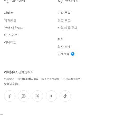
고객센터
공지사항
서비스
기타 문의
제휴카드
원고 투고
뷰어 다운로드
사업 제휴 문의
CP사이트
회사
리디바탕
회사 소개
인재채용
리디(주) 사업자 정보
이용약관
개인정보 처리방침
청소년보호정책
사업자정보확인
©
RIDI Corp.
페
인
트
유
틱
이
스
위
튜
톡
스
타
터
브
북
그
램