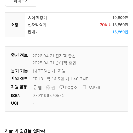
미리보기
종이책 정가
19,800원
소장
전자책 정가
30
%↓
13,860원
판매가
13,860원
출간 정보
2026.04.21
전자책 출간
2025.04.21
종이책 출간
듣기 기능
TTS(듣기)
지원
파일 정보
EPUB
약 14.5만 자
40.2MB
지원 환경
PC뷰어
PAPER
앱
웹
ISBN
9791199570542
UCI
-
지금 이 순간을 살아라