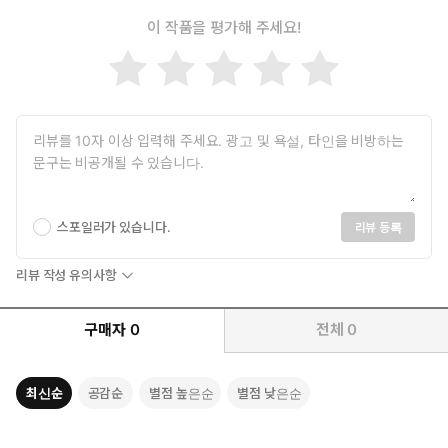
고 있을 깨달음의 씨앗과 만나게 되는 어느 날, 갑자기 싹이 터서 자
이 작품을 평가해 주세요!
옮긴이 – 노혜숙
라나게 될 것이다.
이화여자대학교 수학과를 졸업하고 서강대학 철학대학원을 수료했
다. 현재 전문번역가로 활동하고 있다. 옮긴 책으로 『창의성의 즐거
움』 『완벽의 추구』 『타인보다 더 민감한 사람』 『지금 이 순간
을 살아라』 『베이비 위스퍼』 『너무 일찍 나이 들어버린 너무 늦
게 깨달아버린』 등이 있다.
옮긴이 – 유영일
“나는 누구인가?”라는 의문 부호를 안고 살면서 책과 명상을 통해
스포일러가 있습니다.
리뷰 등록
자기 안에 이미 내재된 신성의 빛을 깨닫고, 확대 증폭하는 길을 걷
고 있다. 옮긴 책으로 『내 안의 나』, 『지금 이 순간을 살아라』,
리뷰 작성 유의사항
『문: 길은 언제나 내 안에 있다』, 『존재만으로 이미 충분한 당
신』, 『닦으면, 스스로 빛난다』, 『지금 사랑하라』 등, 지은 책
구매자
0
전체
0
으로 『백일 감사: 백일만 하면 행복이 춤춘다』 등이 있다.
최신순
공감순
별점 높은순
별점 낮은순