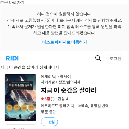
본문 바로가기
인
스
리디 접속이 원활하지 않습니다.
턴
강제 새로 고침(Ctrl + F5)이나 브라우저 캐시 삭제를 진행해주세요.
트
검
계속해서 문제가 발생한다면 리디 접속 테스트를 통해 원인을 파악
색
하고 대응 방법을 안내드리겠습니다.
테스트 페이지로 이동하기
검
리
로그인
색
디
지금 이 순간을 살아라 상세페이지
홈
으
로
에세이/시
에세이
이
자기계발
성공/삶의자세
동
지금 이 순간을 살아라
5
(
1
)
관심
4
에크하르트 톨레
저자
노혜숙
,
유영일
번역
양문
출판
관심