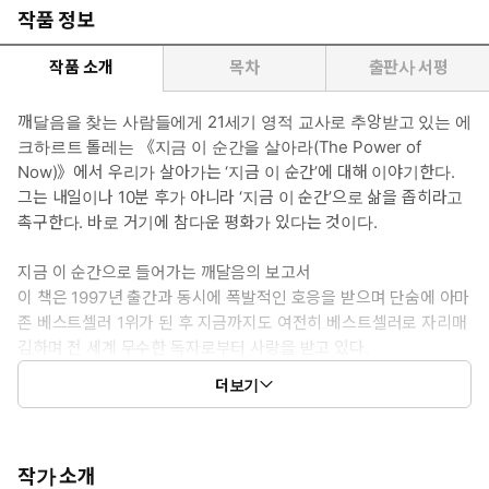
작품 정보
작품 소개
목차
출판사 서평
깨달음을 찾는 사람들에게 21세기 영적 교사로 추앙받고 있는 에
크하르트 톨레는 《지금 이 순간을 살아라(The Power of
Now)》에서 우리가 살아가는 ‘지금 이 순간’에 대해 이야기한다.
그는 내일이나 10분 후가 아니라 ‘지금 이 순간’으로 삶을 좁히라고
촉구한다. 바로 거기에 참다운 평화가 있다는 것이다.
지금 이 순간으로 들어가는 깨달음의 보고서
이 책은 1997년 출간과 동시에 폭발적인 호응을 받으며 단숨에 아마
존 베스트셀러 1위가 된 후 지금까지도 여전히 베스트셀러로 자리매
김하며 전 세계 무수한 독자로부터 사랑을 받고 있다.
이성과 과학적 사유 구조가 지배하고 있는 서양에서 에크하르트 톨
더보기
레의 가르침은 실로 짧은 기간에 엄청난 반향을 일으켰다. 무엇보다
도 그는 인간 의식의 심오한 변화에 대해 이야기한다. 그러나 그 변
화는 머나먼 미래나 과거의 일이 아닌 ‘지금 여기’에서 창조할 수 있
는 변화이다. 그는 어떻게 하면 마음의 노예가 되지 않고 우리 자신
작가 소개