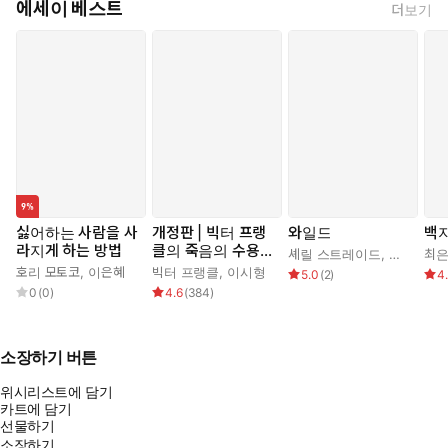
에세이 베스트
더보기
싫어하는 사람을 사
개정판 | 빅터 프랭
와일드
백
라지게 하는 방법
클의 죽음의 수용소
셰릴 스트레이드
,
우진하
최
에서
호리 모토코
,
이은혜
빅터 프랭클
,
이시형
5.0
(
2
)
4
0
(
0
)
4.6
(
384
)
소장하기 버튼
위시리스트에 담기
카트에 담기
선물하기
소장하기