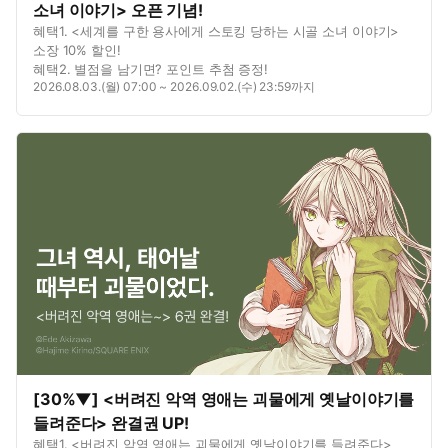
소녀 이야기> 오픈 기념!
혜택1. <세계를 구한 용사에게 스토킹 당하는 시골 소녀 이야기>
소장 10% 할인!
혜택2. 별점을 남기면? 포인트 추첨 증정!
2026.08.03.(월) 07:00 ~ 2026.09.02.(수) 23:59까지
[30%▼] <버려진 악역 영애는 괴물에게 옛날이야기를
들려준다> 완결권 UP!
혜택1. <버려진 악역 영애는 괴물에게 옛날이야기를 들려준다>