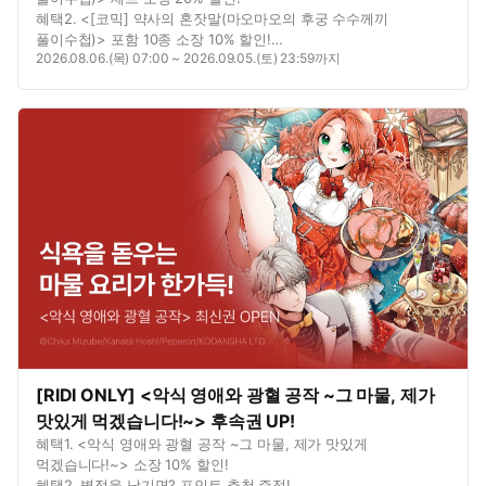
혜택2. <[코믹] 약사의 혼잣말(마오마오의 후궁 수수께끼
풀이수첩)> 포함 10종 소장 10% 할인!
2026.08.06.(목) 07:00 ~ 2026.09.05.(토) 23:59까지
혜택3. <[코믹] 약사의 혼잣말(마오마오의 후궁 수수께끼
풀이수첩)> 1권 무료!
[RIDI ONLY] <악식 영애와 광혈 공작 ~그 마물, 제가
맛있게 먹겠습니다!~> 후속권 UP!
혜택1. <악식 영애와 광혈 공작 ~그 마물, 제가 맛있게
먹겠습니다!~> 소장 10% 할인!
혜택2. 별점을 남기면? 포인트 추첨 증정!