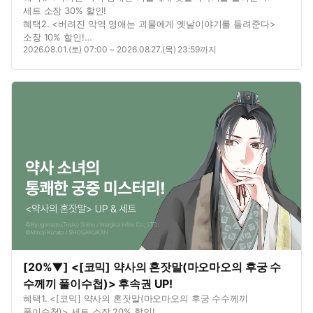
세트 소장 30% 할인!
혜택2. <버려진 악역 영애는 괴물에게 옛날이야기를 들려준다>
소장 10% 할인!
2026.08.01.(토) 07:00 ~ 2026.08.27.(목) 23:59까지
혜택3. <버려진 악역 영애는 괴물에게 옛날이야기를 들려준다>
1권 무료!
혜택4. <버려진 악역 영애는 괴물에게 옛날이야기를 들려준다>
연재 7화 무료!
혜택5. 별점을 남기면? 포인트 추첨 증정!
[20%▼] <[코믹] 약사의 혼잣말(마오마오의 후궁 수
수께끼 풀이수첩)> 후속권 UP!
혜택1. <[코믹] 약사의 혼잣말(마오마오의 후궁 수수께끼
풀이수첩)> 세트 소장 20% 할인!