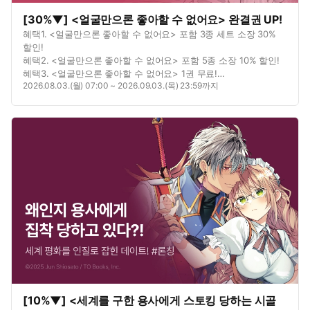
[30%▼] <얼굴만으론 좋아할 수 없어요> 완결권 UP!
혜택1. <얼굴만으론 좋아할 수 없어요> 포함 3종 세트 소장 30%
할인!
혜택2. <얼굴만으론 좋아할 수 없어요> 포함 5종 소장 10% 할인!
혜택3. <얼굴만으론 좋아할 수 없어요> 1권 무료!
2026.08.03.(월) 07:00 ~ 2026.09.03.(목) 23:59까지
혜택4. <얼굴만으론 좋아할 수 없어요> 연재 포함 3종 총 11화
무료!
혜택5. <남매 놀이> 포함 2종 대여 10% 할인!
[10%▼] <세계를 구한 용사에게 스토킹 당하는 시골