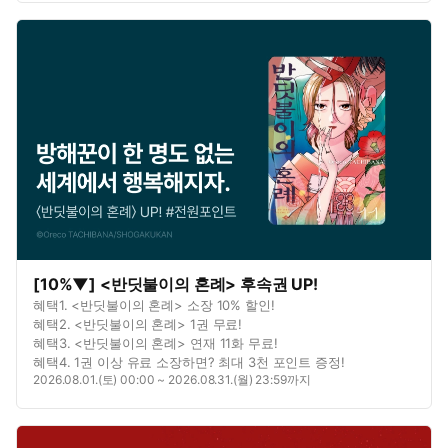
[10%▼] <반딧불이의 혼례> 후속권 UP!
혜택1. <반딧불이의 혼례> 소장 10% 할인!
혜택2. <반딧불이의 혼례> 1권 무료!
혜택3. <반딧불이의 혼례> 연재 11화 무료!
혜택4. 1권 이상 유료 소장하면? 최대 3천 포인트 증정!
2026.08.01.(토) 00:00 ~ 2026.08.31.(월) 23:59까지