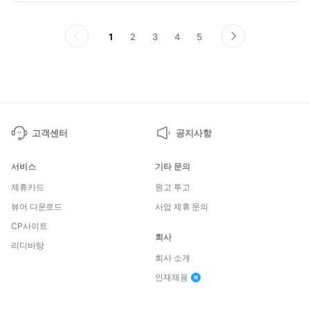
혜택4. <가브릴 드롭아웃> 10화 무료!
페
페
페
페
페
1
2
3
4
5
이
다
이
이
이
이
이
전
음
지
지
지
지
지
페
페
이
이
지
지
고객센터
공지사항
서비스
기타 문의
제휴카드
원고 투고
뷰어 다운로드
사업 제휴 문의
CP사이트
회사
리디바탕
회사 소개
인재채용