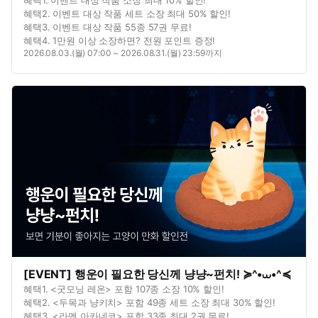
혜택2. 이벤트 대상 작품 세트 소장 최대 50% 할인!
혜택3. 이벤트 대상 작품 55종 57권 무료!
혜택4. 1만원 이상 소장하면? 전원 포인트 증정!
2026.08.03.(월) 07:00 ~ 2026.08.31.(월) 23:59까지
[EVENT] 행운이 필요한 당신께 냥냥~펀치! ≽^•⩊•^≼
혜택1. <굿모닝 레온> 포함 107종 소장 10% 할인!
혜택2. <두목과 냥키치> 포함 49종 세트 소장 최대 30% 할인!
혜택3. <라멘 아카네코> 포함 33종 최대 2권 무료!