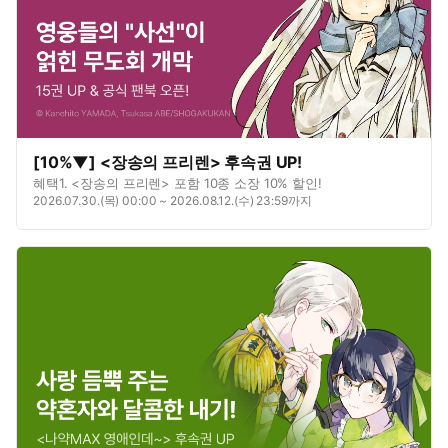
[10%▼] <장송의 프리렌> 후속권 UP!
혜택1. <장송의 프리렌> 포함 10종 소장 10% 할인!
2026.07.30.(목) 00:00 ~ 2026.08.12.(수) 23:59까지