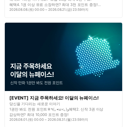
혜택4. 1권 이상 유료 소장하면? 최대 3천 포인트 증정!
2026.08.08.(토) 00:00 ~ 2026.08.21.(금) 23:59까지
혜택5. 이벤트 댓글 남기면? 포인트 추첨 증정!
[EVENT] 지금 주목하세요! 이달의 뉴페이스!
당신을 기다리는 새로운 이야기
1권만 봐도 전원 포인트☆٩(｡•ω<｡)و혜택2. 신작 3권 이상
감상하면? 최대 10,000 포인트 증정!
2026.08.01.(토) 00:00 ~ 2026.08.31.(월) 23:59까지