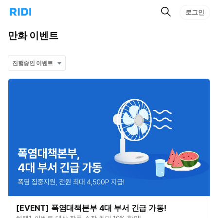
검
리
로그인
인
색
디
스
홈
턴
만화
이벤트
으
트
로
검
이
색
동
[EVENT] 폭염대책본부 4대 부서 긴급 가동!
혜택1. 이벤트 대상 작품 소장 최대 10% 할인!