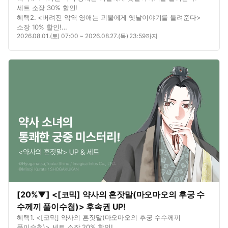
세트 소장 30% 할인!
혜택2. <버려진 악역 영애는 괴물에게 옛날이야기를 들려준다>
소장 10% 할인!
2026.08.01.(토) 07:00 ~ 2026.08.27.(목) 23:59까지
혜택3. <버려진 악역 영애는 괴물에게 옛날이야기를 들려준다>
1권 무료!
혜택4. <버려진 악역 영애는 괴물에게 옛날이야기를 들려준다>
연재 7화 무료!
혜택5. 별점을 남기면? 포인트 추첨 증정!
[20%▼] <[코믹] 약사의 혼잣말(마오마오의 후궁 수
수께끼 풀이수첩)> 후속권 UP!
혜택1. <[코믹] 약사의 혼잣말(마오마오의 후궁 수수께끼
풀이수첩)> 세트 소장 20% 할인!