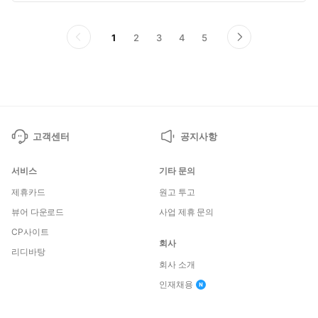
혜택4. <가브릴 드롭아웃> 10화 무료!
페
페
페
페
페
1
2
3
4
5
이
다
이
이
이
이
이
전
음
지
지
지
지
지
페
페
이
이
지
지
고객센터
공지사항
서비스
기타 문의
제휴카드
원고 투고
뷰어 다운로드
사업 제휴 문의
CP사이트
회사
리디바탕
회사 소개
인재채용