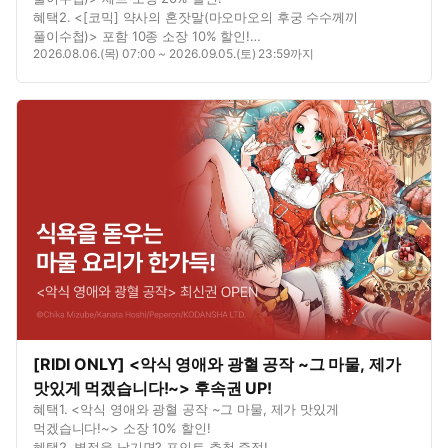
혜택2. <[코믹] 약사의 혼잣말(마오마오의 후궁 수수께끼
풀이수첩)> 포함 10종 소장 10% 할인!
2026.08.06.(목) 07:00 ~ 2026.09.05.(토) 23:59까지
혜택3. <[코믹] 약사의 혼잣말(마오마오의 후궁 수수께끼
풀이수첩)> 1권 무료!
[RIDI ONLY] <악식 영애와 광혈 공작 ~그 마물, 제가
맛있게 먹겠습니다!~> 후속권 UP!
혜택1. <악식 영애와 광혈 공작 ~그 마물, 제가 맛있게
먹겠습니다!~> 소장 10% 할인!
혜택2. 별점을 남기면? 포인트 추첨 증정!