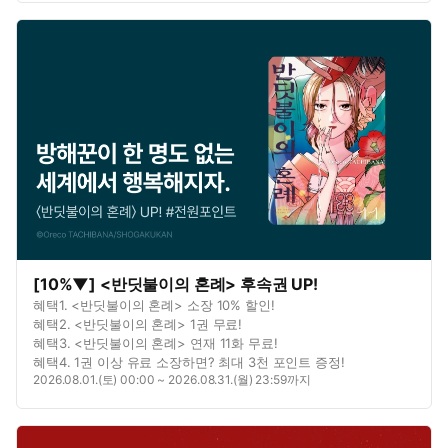
[10%▼] <반딧불이의 혼례> 후속권 UP!
혜택1. <반딧불이의 혼례> 소장 10% 할인!
혜택2. <반딧불이의 혼례> 1권 무료!
혜택3. <반딧불이의 혼례> 연재 11화 무료!
혜택4. 1권 이상 유료 소장하면? 최대 3천 포인트 증정!
2026.08.01.(토) 00:00 ~ 2026.08.31.(월) 23:59까지