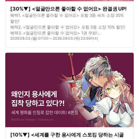
[30%▼] <얼굴만으론 좋아할 수 없어요> 완결권 UP!
혜택1. <얼굴만으론 좋아할 수 없어요> 포함 3종 세트 소장 30%
할인!
혜택2. <얼굴만으론 좋아할 수 없어요> 포함 5종 소장 10% 할인!
혜택3. <얼굴만으론 좋아할 수 없어요> 1권 무료!
2026.08.03.(월) 07:00 ~ 2026.09.03.(목) 23:59까지
혜택4. <얼굴만으론 좋아할 수 없어요> 연재 포함 3종 총 11화
무료!
혜택5. <남매 놀이> 포함 2종 대여 10% 할인!
[10%▼] <세계를 구한 용사에게 스토킹 당하는 시골