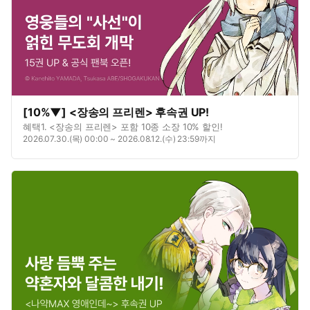
[10%▼] <장송의 프리렌> 후속권 UP!
혜택1. <장송의 프리렌> 포함 10종 소장 10% 할인!
2026.07.30.(목) 00:00 ~ 2026.08.12.(수) 23:59까지