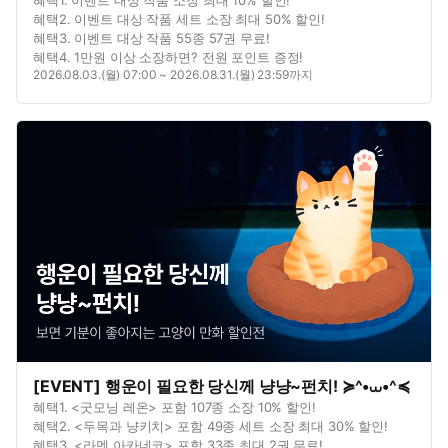
혜택2. 이벤트 대상 작품 세트 소장 최대 50% 할인!
혜택3. 이벤트 대상 작품 55종 57권 무료!
혜택4. 1만원 이상 소장하면? 전원 포인트 증정!
2026.08.03.(월) 07:00 ~ 2026.08.31.(월) 23:59까지
[EVENT] 행운이 필요한 당신께 냥냥~펀치! ≽^•⩊•^≼
혜택1. <굿모닝 레온> 포함 107종 소장 10% 할인!
혜택2. <두목과 냥키치> 포함 49종 세트 소장 최대 30% 할인!
혜택3. <라멘 아카네코> 포함 33종 최대 2권 무료!