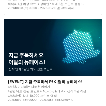
혜택4. 1권 이상 유료 소장하면? 최대 3천 포인트 증정!
2026.08.08.(토) 00:00 ~ 2026.08.21.(금) 23:59까지
혜택5. 이벤트 댓글 남기면? 포인트 추첨 증정!
[EVENT] 지금 주목하세요! 이달의 뉴페이스!
당신을 기다리는 새로운 이야기
1권만 봐도 전원 포인트☆٩(｡•ω<｡)و혜택2. 신작 3권 이상
감상하면? 최대 10,000 포인트 증정!
2026.08.01.(토) 00:00 ~ 2026.08.31.(월) 23:59까지