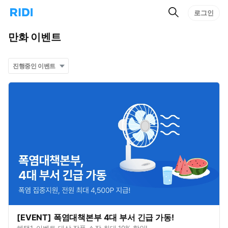
검
리
로그인
인
색
디
스
홈
턴
만화
이벤트
으
트
로
검
이
색
동
[EVENT] 폭염대책본부 4대 부서 긴급 가동!
혜택1. 이벤트 대상 작품 소장 최대 10% 할인!