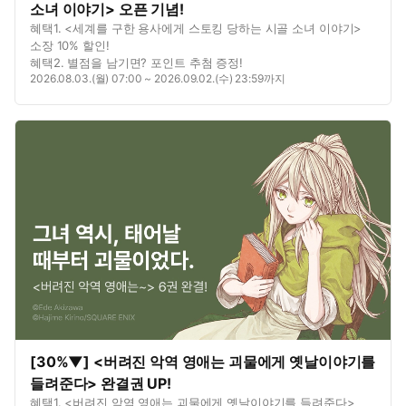
소녀 이야기> 오픈 기념!
혜택1. <세계를 구한 용사에게 스토킹 당하는 시골 소녀 이야기>
소장 10% 할인!
혜택2. 별점을 남기면? 포인트 추첨 증정!
2026.08.03.(월) 07:00 ~ 2026.09.02.(수) 23:59까지
[30%▼] <버려진 악역 영애는 괴물에게 옛날이야기를
들려준다> 완결권 UP!
혜택1. <버려진 악역 영애는 괴물에게 옛날이야기를 들려준다>