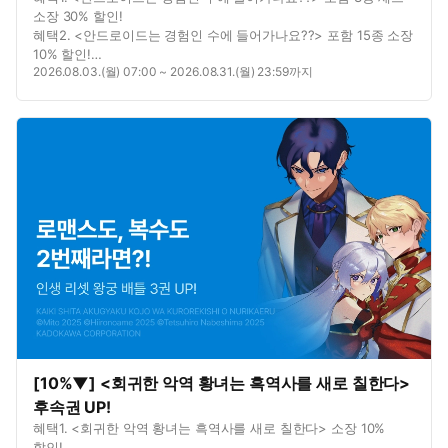
소장 30% 할인!
혜택2. <안드로이드는 경험인 수에 들어가나요??> 포함 15종 소장
10% 할인!
2026.08.03.(월) 07:00 ~ 2026.08.31.(월) 23:59까지
혜택3. 별점을 남기면? 포인트 추첨 증정!
[10%▼] <회귀한 악역 황녀는 흑역사를 새로 칠한다>
후속권 UP!
혜택1. <회귀한 악역 황녀는 흑역사를 새로 칠한다> 소장 10%
할인!