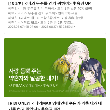
[10%▼] <너와 우주를 걷기 위하여> 후속권 UP!
혜택1. <너와 우주를 걷기 위하여> 포함 8종 소장 10% 할인!
혜택2. <너와 우주를 걷기 위하여> 연재 3화 무료!
혜택3. <퍼펙트 월드> 포함 3종 세트 소장 30% 할인!
혜택4. <퍼펙트 월드> 포함 2종 총 2권 무료!
2026.08.07.(금) 07:00 ~ 2026.08.27.(목) 23:59까지
혜택5. 별점을 남기면? 포인트 추첨 증정!
[RIDI ONLY] <나약MAX 영애인데 수완가 약혼자와 내
기를 하고 말았다> 후속권 UP!