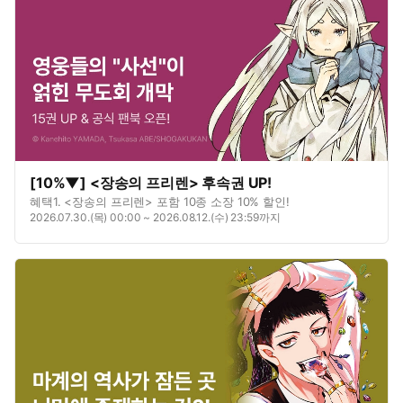
[10%▼] <장송의 프리렌> 후속권 UP!
혜택1. <장송의 프리렌> 포함 10종 소장 10% 할인!
2026.07.30.(목) 00:00 ~ 2026.08.12.(수) 23:59까지