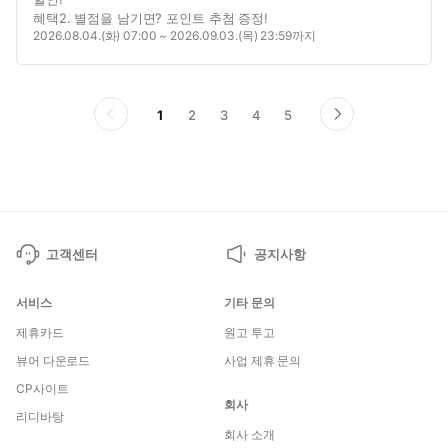
혜택2. 별점을 남기면? 포인트 추첨 증정!
2026.08.04.(화) 07:00 ~ 2026.09.03.(목) 23:59까지
페
페
페
페
페
1
2
3
4
5
이
다
이
이
이
이
이
전
음
지
지
지
지
지
페
페
이
이
지
지
고객센터
공지사항
서비스
기타 문의
제휴카드
원고 투고
뷰어 다운로드
사업 제휴 문의
CP사이트
회사
리디바탕
회사 소개