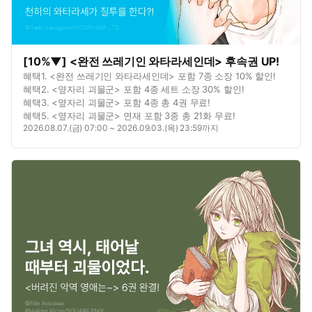
[10%▼] <완전 쓰레기인 와타라세인데> 후속권 UP!
혜택1. <완전 쓰레기인 와타라세인데> 포함 7종 소장 10% 할인!
혜택2. <옆자리 괴물군> 포함 4종 세트 소장 30% 할인!
혜택3. <옆자리 괴물군> 포함 4종 총 4권 무료!
혜택5. <옆자리 괴물군> 연재 포함 3종 총 21화 무료!
2026.08.07.(금) 07:00 ~ 2026.09.03.(목) 23:59까지