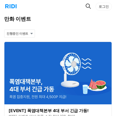
검
리
로그인
인
색
디
스
홈
턴
만화
이벤트
으
트
로
검
이
색
동
[EVENT] 폭염대책본부 4대 부서 긴급 가동!
혜택1. 이벤트 대상 작품 소장 최대 10% 할인!