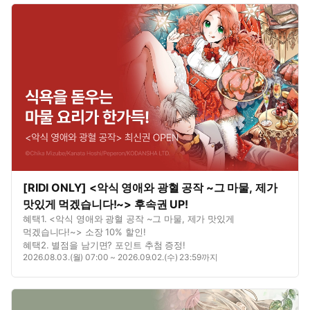
[RIDI ONLY] <악식 영애와 광혈 공작 ~그 마물, 제가
맛있게 먹겠습니다!~> 후속권 UP!
혜택1. <악식 영애와 광혈 공작 ~그 마물, 제가 맛있게
먹겠습니다!~> 소장 10% 할인!
혜택2. 별점을 남기면? 포인트 추첨 증정!
2026.08.03.(월) 07:00 ~ 2026.09.02.(수) 23:59까지