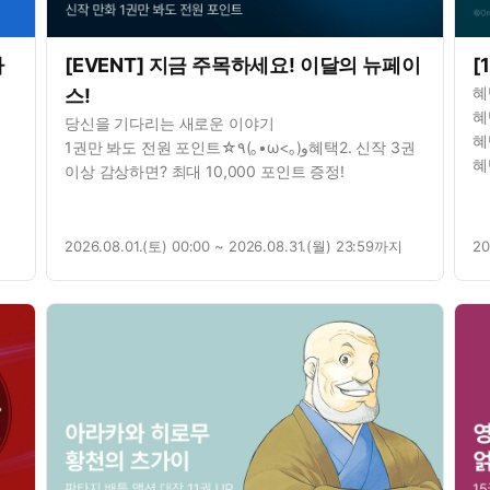
가
[EVENT] 지금 주목하세요! 이달의 뉴페이
[
혜
스!
혜
당신을 기다리는 새로운 이야기
혜
1권만 봐도 전원 포인트☆٩(｡•ω<｡)و혜택2. 신작 3권
혜
이상 감상하면? 최대 10,000 포인트 증정!
증
2026.08.01.(토) 00:00 ~ 2026.08.31.(월) 23:59까지
20