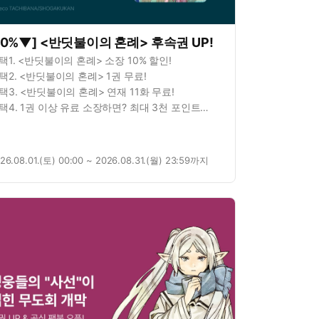
10%▼] <반딧불이의 혼례> 후속권 UP!
택1. <반딧불이의 혼례> 소장 10% 할인!
택2. <반딧불이의 혼례> 1권 무료!
택3. <반딧불이의 혼례> 연재 11화 무료!
택4. 1권 이상 유료 소장하면? 최대 3천 포인트
정!
26.08.01.(토) 00:00 ~ 2026.08.31.(월) 23:59까지