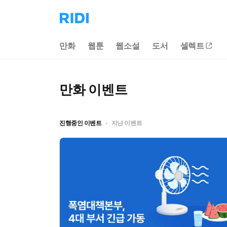
리
디
홈
만화
웹툰
웹소설
도서
셀렉트
으
로
이
동
만화
이벤트
진행중인 이벤트
지난 이벤트