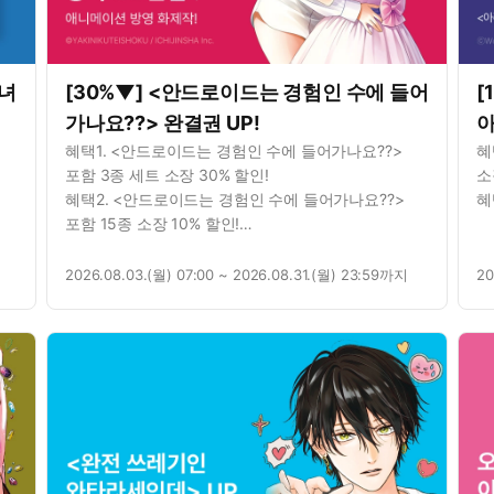
시녀
[30%▼] <안드로이드는 경험인 수에 들어
[
가나요??> 완결권 UP!
아
혜택1. <안드로이드는 경험인 수에 들어가나요??>
혜
포함 3종 세트 소장 30% 할인!
소
혜택2. <안드로이드는 경험인 수에 들어가나요??>
혜
포함 15종 소장 10% 할인!
혜택3. 별점을 남기면? 포인트 추첨 증정!
2026.08.03.(월) 07:00 ~ 2026.08.31.(월) 23:59까지
20