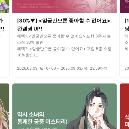
가
[30%▼] <얼굴만으론 좋아할 수 없어요>
[
P!
완결권 UP!
당
를
혜택1. <얼굴만으론 좋아할 수 없어요> 포함 3종 세트
혜
소장 30% 할인!
소
혜택2. <얼굴만으론 좋아할 수 없어요> 포함 5종 소장
혜
10% 할인!
혜택3. <얼굴만으론 좋아할 수 없어요> 1권 무료!
혜택4. <얼굴만으론 좋아할 수 없어요> 연재 포함 3종
2026.08.03.(월) 07:00 ~ 2026.09.03.(목) 23:59까지
20
총 11화 무료!
혜택5. <남매 놀이> 포함 2종 대여 10% 할인!