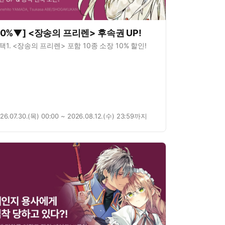
10%▼] <장송의 프리렌> 후속권 UP!
택1. <장송의 프리렌> 포함 10종 소장 10% 할인!
26.07.30.(목) 00:00 ~ 2026.08.12.(수) 23:59까지