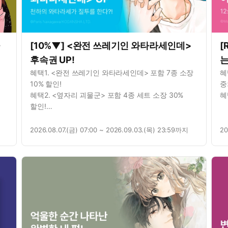
[10%▼] <완전 쓰레기인 와타라세인데>
[
후속권 UP!
는
혜택1. <완전 쓰레기인 와타라세인데> 포함 7종 소장
혜
10% 할인!
중
혜택2. <옆자리 괴물군> 포함 4종 세트 소장 30%
혜
할인!
종
혜택3. <옆자리 괴물군> 포함 4종 총 4권 무료!
혜택5. <옆자리 괴물군> 연재 포함 3종 총 21화 무료!
2026.08.07.(금) 07:00 ~ 2026.09.03.(목) 23:59까지
20
종
함