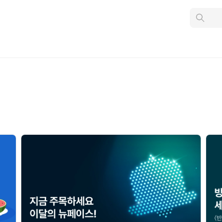
인
스
턴
트
검
색