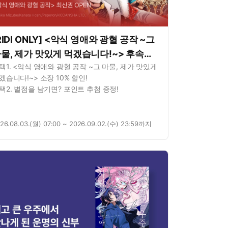
RIDI ONLY] <악식 영애와 광혈 공작 ~그
물, 제가 맛있게 먹겠습니다!~> 후속권
택1. <악식 영애와 광혈 공작 ~그 마물, 제가 맛있게
P!
겠습니다!~> 소장 10% 할인!
택2. 별점을 남기면? 포인트 추첨 증정!
26.08.03.(월) 07:00 ~ 2026.09.02.(수) 23:59까지