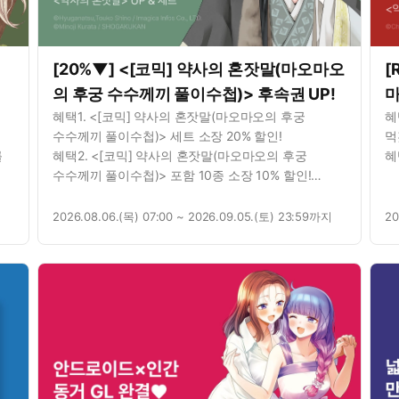
[20%▼] <[코믹] 약사의 혼잣말(마오마오
[
의 후궁 수수께끼 풀이수첩)> 후속권 UP!
마
를
혜택1. <[코믹] 약사의 혼잣말(마오마오의 후궁
혜
U
수수께끼 풀이수첩)> 세트 소장 20% 할인!
먹
를
혜택2. <[코믹] 약사의 혼잣말(마오마오의 후궁
혜
수수께끼 풀이수첩)> 포함 10종 소장 10% 할인!
를
혜택3. <[코믹] 약사의 혼잣말(마오마오의 후궁
수수께끼 풀이수첩)> 1권 무료!
2026.08.06.(목) 07:00 ~ 2026.09.05.(토) 23:59까지
20
를