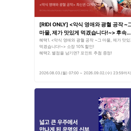
[RIDI ONLY] <악식 영애와 광혈 공작 ~
마물, 제가 맛있게 먹겠습니다!~> 후속
혜택1. <악식 영애와 광혈 공작 ~그 마물, 제가 맛
UP!
먹겠습니다!~> 소장 10% 할인!
혜택2. 별점을 남기면? 포인트 추첨 증정!
2026.08.03.(월) 07:00 ~ 2026.09.02.(수) 23:59까지