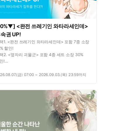
10%▼] <완전 쓰레기인 와타라세인데>
속권 UP!
택1. <완전 쓰레기인 와타라세인데> 포함 7종 소장
0% 할인!
택2. <옆자리 괴물군> 포함 4종 세트 소장 30%
인!
택3. <옆자리 괴물군> 포함 4종 총 4권 무료!
택5. <옆자리 괴물군> 연재 포함 3종 총 21화 무료!
26.08.07.(금) 07:00 ~ 2026.09.03.(목) 23:59까지