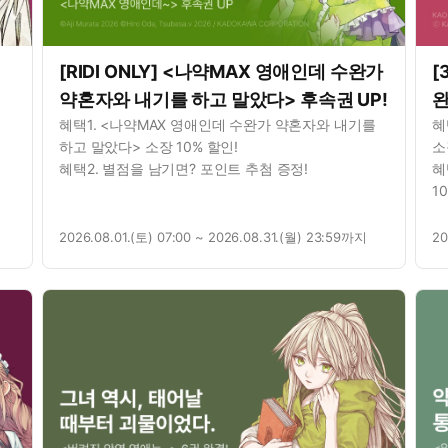
[RIDI ONLY] <나약MAX 영애인데 수완가
[
약혼자와 내기를 하고 말았다> 후속권 UP!
완
혜택1. <나약MAX 영애인데 수완가 약혼자와 내기를
혜
하고 말았다> 소장 10% 할인!
소
혜택2. 별점을 남기면? 포인트 추첨 증정!
혜
1
혜
혜
2026.08.01.(토) 07:00 ~ 2026.08.31.(월) 23:59까지
20
총
혜