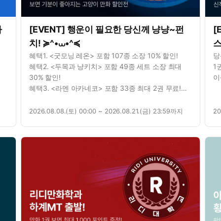
가
[EVENT] 행운이 필요한 당신께 냥냥~펀
[
치! ≽^•⩊•^≼
스
혜택1. <굿모닝 레온> 포함 107종 소장 10% 할인!
당
혜택2. <두목과 냥키치> 포함 49종 세트 소장 최대
1권만
30% 할인!
이
혜택3. <라멘 아카네코> 포함 33종 최대 2권 무료!
혜택4. 1권 이상 유료 소장하면? 최대 3천 포인트
증정!
2026.08.08.(토) 00:00 ~ 2026.08.21.(금) 23:59까지
20
혜택5. 이벤트 댓글 남기면? 포인트 추첨 증정!