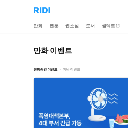
리
디
홈
만화
웹툰
웹소설
도서
셀렉트
으
로
이
동
만화
이벤트
진행중인 이벤트
지난 이벤트