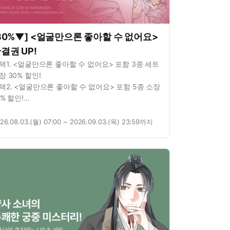
30%▼] <얼굴만으론 좋아할 수 없어요>
결권 UP!
택1. <얼굴만으론 좋아할 수 없어요> 포함 3종 세트
장 30% 할인!
택2. <얼굴만으론 좋아할 수 없어요> 포함 5종 소장
0% 할인!
택3. <얼굴만으론 좋아할 수 없어요> 1권 무료!
택4. <얼굴만으론 좋아할 수 없어요> 연재 포함 3종
26.08.03.(월) 07:00 ~ 2026.09.03.(목) 23:59까지
 11화 무료!
택5. <남매 놀이> 포함 2종 대여 10% 할인!