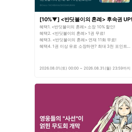
[10%▼] <반딧불이의 혼례> 후속권 UP
혜택1. <반딧불이의 혼례> 소장 10% 할인!
혜택2. <반딧불이의 혼례> 1권 무료!
혜택3. <반딧불이의 혼례> 연재 11화 무료!
혜택4. 1권 이상 유료 소장하면? 최대 3천 포인트
증정!
2026.08.01.(토) 00:00 ~ 2026.08.31.(월) 23:59까지