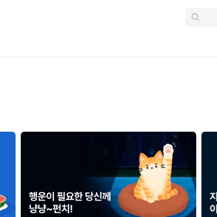
인
스
턴
트
검
색