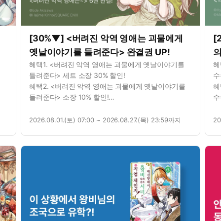
[30%▼] <버려진 악역 영애는 괴물에게
[
옛날이야기를 들려준다> 완결권 UP!
의
혜택1. <버려진 악역 영애는 괴물에게 옛날이야기를
혜
들려준다> 세트 소장 30% 할인!
수
혜택2. <버려진 악역 영애는 괴물에게 옛날이야기를
혜
들려준다> 소장 10% 할인!
수
혜택3. <버려진 악역 영애는 괴물에게 옛날이야기를
혜
들려준다> 1권 무료!
수
2026.08.01.(토) 07:00 ~ 2026.08.27.(목) 23:59까지
20
혜택4. <버려진 악역 영애는 괴물에게 옛날이야기를
들려준다> 연재 7화 무료!
혜택5. 별점을 남기면? 포인트 추첨 증정!