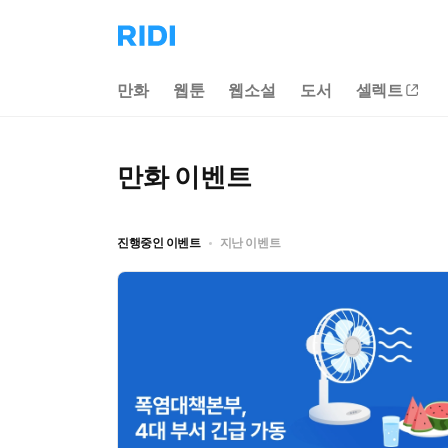
리
디
홈
만화
웹툰
웹소설
도서
셀렉트
으
로
이
동
만화
이벤트
진행중인 이벤트
지난 이벤트