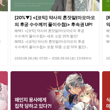
[20%▼] <[코믹] 약사의 혼잣말(마오마오
[
의 후궁 수수께끼 풀이수첩)> 후속권 UP!
약
를
혜택1. <[코믹] 약사의 혼잣말(마오마오의 후궁
혜
수수께끼 풀이수첩)> 세트 소장 20% 할인!
하
를
혜택2. <[코믹] 약사의 혼잣말(마오마오의 후궁
혜
수수께끼 풀이수첩)> 포함 10종 소장 10% 할인!
를
혜택3. <[코믹] 약사의 혼잣말(마오마오의 후궁
수수께끼 풀이수첩)> 1권 무료!
2026.08.06.(목) 07:00 ~ 2026.09.05.(토) 23:59까지
20
를