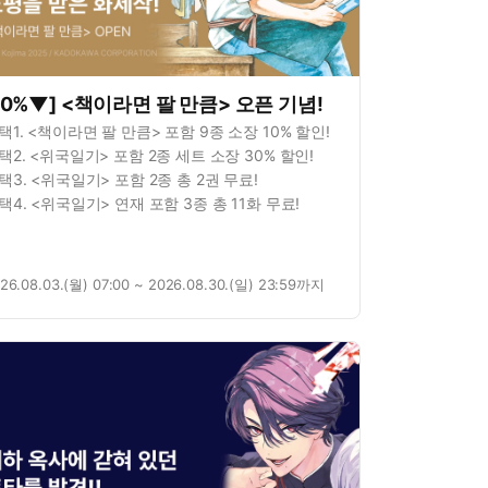
10%▼] <책이라면 팔 만큼> 오픈 기념!
택1. <책이라면 팔 만큼> 포함 9종 소장 10% 할인!
택2. <위국일기> 포함 2종 세트 소장 30% 할인!
택3. <위국일기> 포함 2종 총 2권 무료!
택4. <위국일기> 연재 포함 3종 총 11화 무료!
26.08.03.(월) 07:00 ~ 2026.08.30.(일) 23:59까지