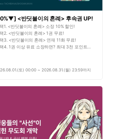
10%▼] <반딧불이의 혼례> 후속권 UP!
택1. <반딧불이의 혼례> 소장 10% 할인!
택2. <반딧불이의 혼례> 1권 무료!
택3. <반딧불이의 혼례> 연재 11화 무료!
택4. 1권 이상 유료 소장하면? 최대 3천 포인트
정!
26.08.01.(토) 00:00 ~ 2026.08.31.(월) 23:59까지