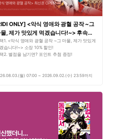
RIDI ONLY] <악식 영애와 광혈 공작 ~그
물, 제가 맛있게 먹겠습니다!~> 후속권
택1. <악식 영애와 광혈 공작 ~그 마물, 제가 맛있게
P!
겠습니다!~> 소장 10% 할인!
택2. 별점을 남기면? 포인트 추첨 증정!
26.08.03.(월) 07:00 ~ 2026.09.02.(수) 23:59까지