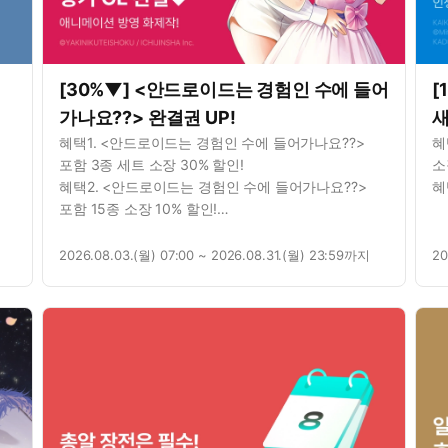
[30%▼] <안드로이드는 경험인 수에 들어
[
가나요??> 완결권 UP!
새
혜택1. <안드로이드는 경험인 수에 들어가나요??>
혜
포함 3종 세트 소장 30% 할인!
소
혜택2. <안드로이드는 경험인 수에 들어가나요??>
혜
포함 15종 소장 10% 할인!
혜택3. 별점을 남기면? 포인트 추첨 증정!
2026.08.03.(월) 07:00 ~ 2026.08.31.(월) 23:59까지
20