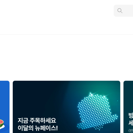
인
스
턴
트
검
색