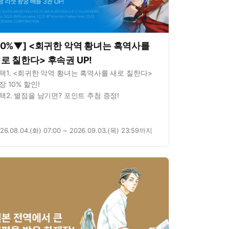
10%▼] <회귀한 악역 황녀는 흑역사를
로 칠한다> 후속권 UP!
택1. <회귀한 악역 황녀는 흑역사를 새로 칠한다>
장 10% 할인!
택2. 별점을 남기면? 포인트 추첨 증정!
26.08.04.(화) 07:00 ~ 2026.09.03.(목) 23:59까지