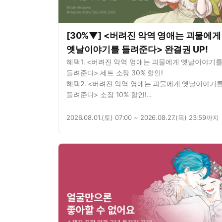
[30%▼] <버려진 악역 영애는 괴물에게
옛날이야기를 들려준다> 완결권 UP!
혜택1. <버려진 악역 영애는 괴물에게 옛날이야기
들려준다> 세트 소장 30% 할인!
혜택2. <버려진 악역 영애는 괴물에게 옛날이야기
들려준다> 소장 10% 할인!
혜택3. <버려진 악역 영애는 괴물에게 옛날이야기
들려준다> 1권 무료!
2026.08.01.(토) 07:00 ~ 2026.08.27.(목) 23:59까지
혜택4. <버려진 악역 영애는 괴물에게 옛날이야기
들려준다> 연재 7화 무료!
혜택5. 별점을 남기면? 포인트 추첨 증정!