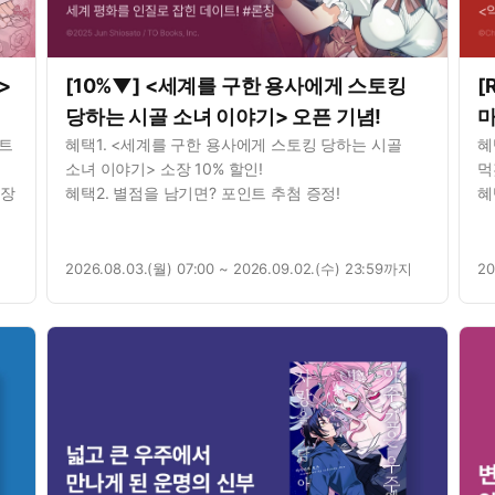
>
[10%▼] <세계를 구한 용사에게 스토킹
[
당하는 시골 소녀 이야기> 오픈 기념!
마
세트
혜택1. <세계를 구한 용사에게 스토킹 당하는 시골
혜
U
소녀 이야기> 소장 10% 할인!
먹
소장
혜택2. 별점을 남기면? 포인트 추첨 증정!
혜
3종
2026.08.03.(월) 07:00 ~ 2026.09.02.(수) 23:59까지
20