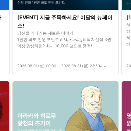
가
[EVENT] 지금 주목하세요! 이달의 뉴페이
[
혜
스!
혜
당신을 기다리는 새로운 이야기
혜
1권만 봐도 전원 포인트☆٩(｡•ω<｡)و혜택2. 신작 3권
혜
이상 감상하면? 최대 10,000 포인트 증정!
증
2026.08.01.(토) 00:00 ~ 2026.08.31.(월) 23:59까지
20