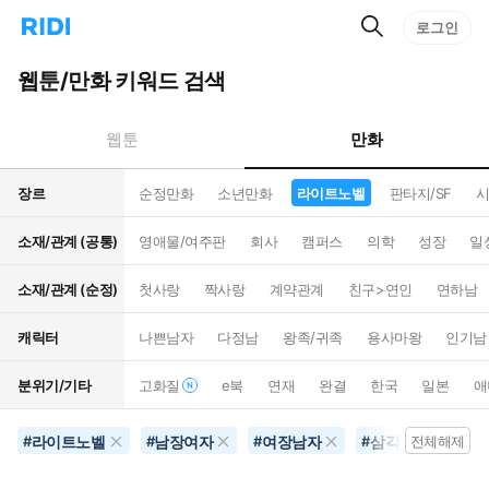
검
리
로그인
인
색
디
스
홈
턴
웹툰/만화 키워드 검색
으
트
로
검
이
색
만화
웹툰
동
장르
순정만화
소년만화
라이트노벨
판타지/SF
시
소재/관계 (공통)
영애물/여주판
회사
캠퍼스
의학
성장
일
소재/관계 (순정)
첫사랑
짝사랑
계약관계
친구>연인
연하남
캐릭터
나쁜남자
다정남
왕족/귀족
용사마왕
인기남
분위기/기타
고화질
e북
연재
완결
한국
일본
애
라이트노벨
남장여자
여장남자
삼각로맨스
#
#
#
#
전체해제