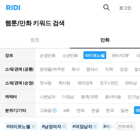
검
리
로그인
인
색
디
스
홈
턴
웹툰/만화 키워드 검색
으
트
로
검
이
색
만화
웹툰
동
장르
순정만화
소년만화
라이트노벨
판타지/SF
시
소재/관계 (공통)
영애물/여주판
회사
캠퍼스
의학
성장
일
소재/관계 (순정)
첫사랑
짝사랑
계약관계
친구>연인
연하남
캐릭터
나쁜남자
다정남
왕족/귀족
용사마왕
인기남
분위기/기타
고화질
e북
연재
완결
한국
일본
애
라이트노벨
남장여자
여장남자
애니화
#
#
#
#
전체해제