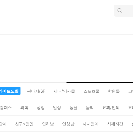
인
스
턴
트
검
색
라이트노벨
판타지/SF
시대/역사물
스포츠물
학원물
코
캠퍼스
의학
성장
일상
동물
음악
요괴/인외
요
관계
친구>연인
연하남
연상남
사내연애
사제지간