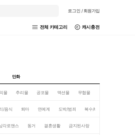
로그인
/ 회원가입
전체 카테고리
캐시충전
만화
믹물
추리물
공포물
액션물
무협물
GL/백합
리/음식
퇴마
연예계
도박/범죄
복수/배신
현대배경
삼각로맨스
동거
결혼생활
금지된사랑
하렘
역하렘