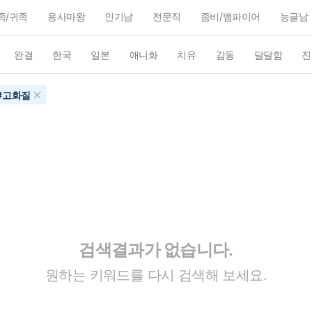
족/귀족
용사마왕
인기남
전문직
좀비/뱀파이어
능글남
완결
한국
일본
애니화
치유
감동
달달함
진
#
고화질
검색결과가 없습니다.
원하는 키워드를 다시 검색해 보세요.