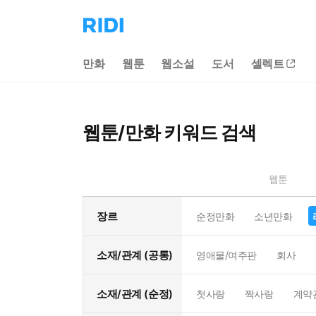
리
디
홈
만화
웹툰
웹소설
도서
셀렉트
으
로
이
동
웹툰/만화 키워드 검색
웹툰
장르
순정만화
소년만화
소재/관계 (공통)
영애물/여주판
회사
소재/관계 (순정)
첫사랑
짝사랑
계약