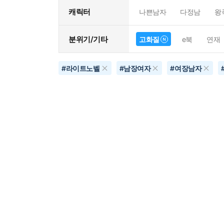
캐릭터
나쁜남자
다정남
왕
분위기/기타
고화질
e북
연재
#
라이트노벨
#
남장여자
#
여장남자