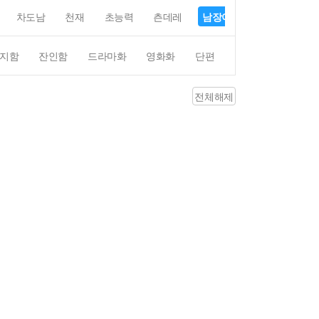
차도남
천재
초능력
츤데레
남장여자
여장남자
지함
잔인함
드라마화
영화화
단편
4컷만화
평점4
전체해제