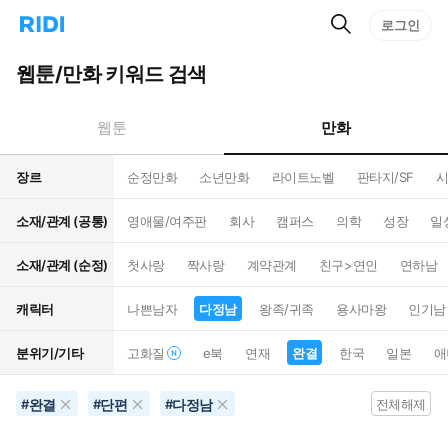
검
리
로그인
인
색
디
스
홈
턴
웹툰/만화 키워드 검색
으
트
로
검
이
색
만화
웹툰
동
장르
순정만화
소년만화
라이트노벨
판타지/SF
시
소재/관계 (공통)
영애물/여주판
회사
캠퍼스
의학
성장
일
소재/관계 (순정)
첫사랑
짝사랑
계약관계
친구>연인
연하남
캐릭터
나쁜남자
다정남
왕족/귀족
용사마왕
인기남
분위기/기타
고화질
e북
연재
완결
한국
일본
애
완결
단편
다정남
#
#
#
전체해제