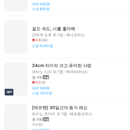
대여
400원
소장
800원
겉도 속도, 너를 좋아해
코하쿠 요루
외 1명
루나코믹스
4.8
(
34
)
소장
4,000원
34cm 차이의 크고 퓨어한 사랑
와타노 시지
외 1명
HUSH(허쉬)
총 4화
4.0
(
2
)
대여
500원
소장
1,000원
[메르헨] 30일간의 동거 레슨
유키노 츠키미
외 1명
메르헨코믹스
총 9화
0
(
0
)