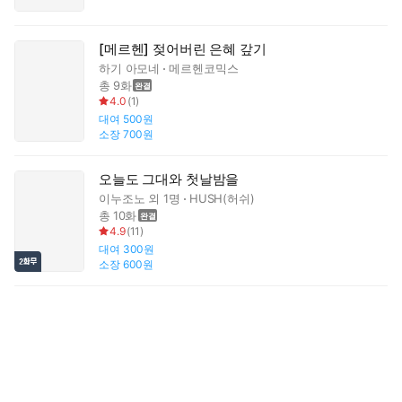
[메르헨] 젖어버린 은혜 갚기
하기 아모네
메르헨코믹스
총 9화
4.0
(
1
)
대여
500원
소장
700원
오늘도 그대와 첫날밤을
이누조노
외 1명
HUSH(허쉬)
총 10화
4.9
(
11
)
대여
300원
소장
600원
공