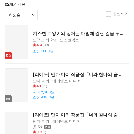
92
개의 작품
성인제외
키스한 고양이의 정체는 마법에 걸린 얼음 귀공자였습니다. '쓰다듬어 주세요'라고 졸라도 곤란해요!
모구스
외 2명
노엔코믹스
4.4
(
38
)
소장
1,800원
[리에토] 만다 마리 작품집「너와 찰나의 숨막힘을 100만 번」
만다 마리
에이템포 미디어
4.1
(
11
)
대여
2,000원
소장
4,000원
[리에토] 만다 마리 작품집「너와 찰나의 숨막힘을 100만 번」
만다 마리
에이템포 미디어
총 5화
3.0
(
1
)