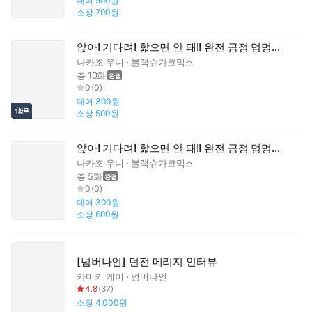
대여
500원
소장
700원
앉아! 기다려! 핥으면 안 돼!! 완전 긍정 멍멍이에게 구애 받았습니다 [스크롤]
나카조 우니
블랙슈가코믹스
총 10화
0
(
0
)
대여
300원
소장
500원
앉아! 기다려! 핥으면 안 돼!! 완전 긍정 멍멍이에게 구애 받았습니다
나카조 우니
블랙슈가코믹스
총 5화
0
(
0
)
대여
300원
소장
600원
[넘버나인] 던전 메리지 인터뷰
카미키 케이
넘버나인
4.8
(
37
)
소장
4,000원