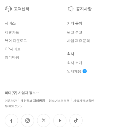
고객센터
공지사항
서비스
기타 문의
제휴카드
원고 투고
뷰어 다운로드
사업 제휴 문의
CP사이트
회사
리디바탕
회사 소개
인재채용
리디(주) 사업자 정보
이용약관
개인정보 처리방침
청소년보호정책
사업자정보확인
©
RIDI Corp.
페
인
트
유
틱
이
스
위
튜
톡