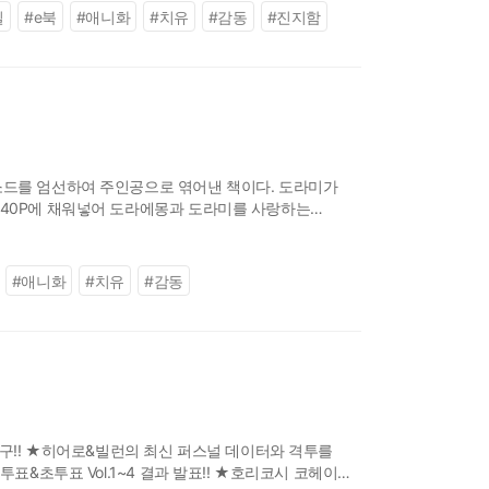
질
#
e북
#
애니화
#
치유
#
감동
#
진지함
피소드를 엄선하여 주인공으로 엮어낸 책이다. 도라미가
240P에 채워넣어 도라에몽과 도라미를 사랑하는
#
애니화
#
치유
#
감동
탐구!! ★히어로&빌런의 최신 퍼스널 데이터와 격투를
표&초투표 Vol.1~4 결과 발표!! ★호리코시 코헤이