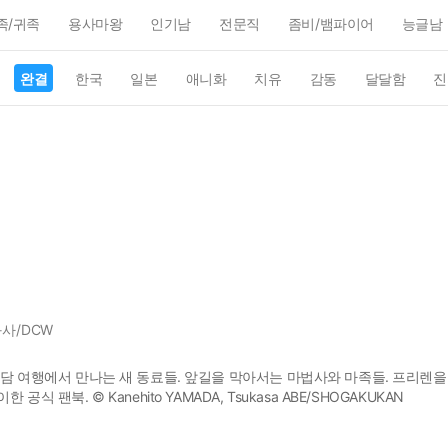
족/귀족
용사마왕
인기남
전문직
좀비/뱀파이어
능글남
완결
한국
일본
애니화
치유
감동
달달함
진
사/DCW
일담 여행에서 만나는 새 동료들. 앞길을 막아서는 마법사와 마족들. 프리렌을
식 팬북. © Kanehito YAMADA, Tsukasa ABE/SHOGAKUKAN