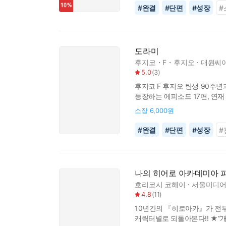
#
완결
#
단편
#
성장
#
도라미
후지코・F・후지오
대원씨아
5.0
(
3
)
후지코 F 후지오 탄생 90주
등장하는 에피소드 17편, 연
독자들에게 기념이 될 만한 단행본이 
소장
6,000원
#
완결
#
단편
#
성장
#
나의 히어로 아카데미아 
호리코시 코헤이
서울미디어
4.8
(
11
)
10년간의 『히로아카』가 전부 
캐릭터별로 되돌아본다!! ★“개