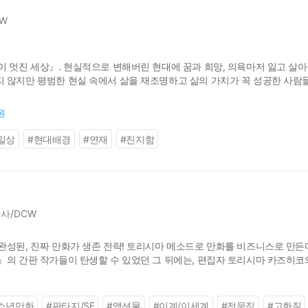
W
이 멋진 세상』. 현실적으로 변해버린 현대에 꿈과 희망, 의욕마저 잃고 살
 않지만 평범한 현실 속에서 삶을 재조명하고 삶의 가치가 꼭 성공한 사람
로워도 살다보면 언젠가는 반드시 좋은 일이 생기니 죽지 말고 살아가길 권한다. 
0원
일상
#
현대배경
#
연재
#
진지함
사/DCW
완성된, 진짜 만화가 생존 전략! 토리시마 메소드로 만화를 비즈니스로 만든다
』의 간판 작가들이 탄생할 수 있었던 그 뒤에는, 편집자 토리시마 카즈히코
나 알고 있는 전설적인 작품이 몇 있다. 그 중 『드래곤 볼』,『전영소녀』
소년만화
#
판타지/SF
#
액션물
#
이계/이세계
#
전문직
#
고화질