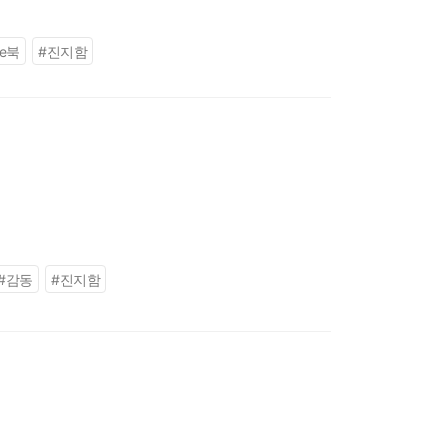
시 코헤이 선생님 오리
e북
#
진지함
#
감동
#
진지함