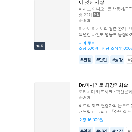
이 멋진 세상
아사노 이니오
문학동네/DC
총 22화
0
(
0
)
아사노 이시노의 청춘 찬가 『
특별한 사건도 영웅도 등장하지
살아가야 하며 아무리 힘들고 괴
대여
무료
소장
500원
전권 소장
11,00
#
완결
#
단편
#
성장
#
Dr.마시리토 최강만화술
토리시마 카즈히코
학산문화
0
(
0
)
히트작 제조 편집자의 눈으로 
대모험』. 그리고 『소년 점프
한번이라도 본 사람이라면 누구
소장
16,000원
#
완결
#
단편
#
성장
#