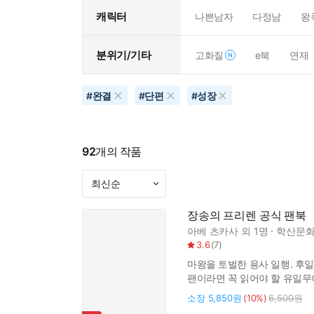
캐릭터
나쁜남자
다정남
왕
분위기/기타
고화질
e북
연재
#
완결
#
단편
#
성장
92
개의 작품
장송의 프리렌 공식 팬북
아베 츠카사
외 1명
학산문화
3.6
(
7
)
마왕을 토벌한 용사 일행. 후
팬이라면 꼭 읽어야 할 유일무이한 공
소장
5,850원
(10%)
6,500원