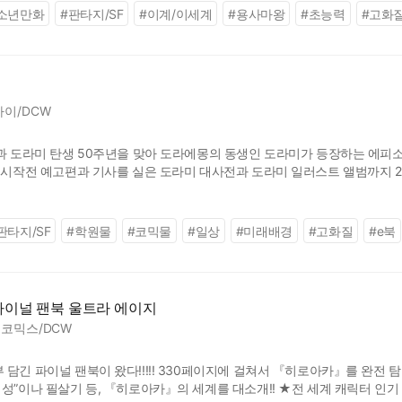
소년만화
#
판타지/SF
#
이계/이세계
#
용사마왕
#
초능력
#
고화
이/DCW
년과 도라미 탄생 50주년을 맞아 도라에몽의 동생인 도라미가 등장하는 에
재 시작전 예고편과 기사를 실은 도라미 대사전과 도라미 일러스트 앨범까지 
되었다. © 2025 Fujiko Pro/SHOGAKUKAN
판타지/SF
#
학원물
#
코믹물
#
일상
#
미래배경
#
고화질
#
e북
파이널 팬북 울트라 에이지
코믹스/DCW
담긴 파이널 팬북이 왔다!!!!! 330페이지에 걸쳐서 『히로아카』를 완전 
성”이나 필살기 등, 『히로아카』의 세계를 대소개!! ★전 세계 캐릭터 인기 투