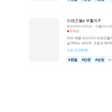
드래곤볼z 부활의 F
토리야마 아키라
서울미디어
5.0
(
2
)
악의 제왕 프리저가 드래곤볼의
습격하는 프리저. 오공과 베지터
BALL Z FUKKATSU NO [F] A
소장
12,000원
#
완결
#
단편
#
성장
#