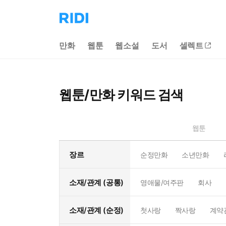
리
디
홈
만화
웹툰
웹소설
도서
셀렉트
으
로
이
동
웹툰/만화 키워드 검색
웹툰
장르
순정만화
소년만화
소재/관계 (공통)
영애물/여주판
회사
소재/관계 (순정)
첫사랑
짝사랑
계약