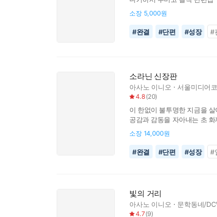
소장
5,000원
#
완결
#
단편
#
성장
#
소라닌 신장판
아사노 이니오
서울미디어코
4.8
(
20
)
이 한없이 불투명한 지금을 살
공감과 감동을 자아내는 초 화제작!
소장
14,000원
#
완결
#
단편
#
성장
#
빛의 거리
아사노 이니오
문학동네/DC
4.7
(
9
)