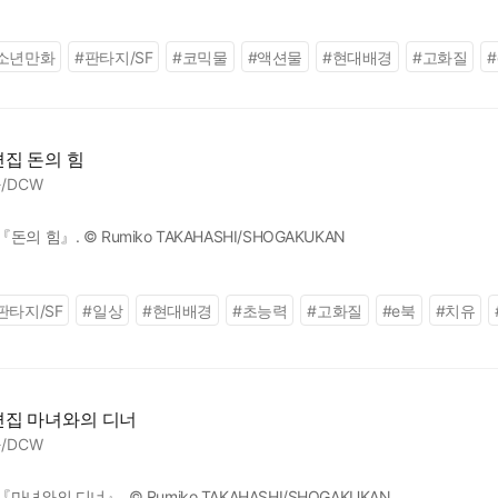
릴레이 대담, 독자 질문함으로 『히로아카』의 이면을 탐구한다!! ★호리코
소년만화
#
판타지/SF
#
코믹물
#
액션물
#
현대배경
#
고화질
#
집 돈의 힘
/DCW
 힘』. © Rumiko TAKAHASHI/SHOGAKUKAN
판타지/SF
#
일상
#
현대배경
#
초능력
#
고화질
#
e북
#
치유
편집 마녀와의 디너
/DCW
와의 디너』. © Rumiko TAKAHASHI/SHOGAKUKAN