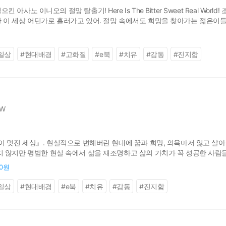
노 이니오의 절망 탈출기! Here Is The Bitter Sweet Real Worl
이 세상 어딘가로 흘러가고 있어. 절망 속에서도 희망을 찾아가는 젊은이들
하는 모습을 그려낸다. © Inio ASANO/SHOGAKUKAN
일상
#
현대배경
#
고화질
#
e북
#
치유
#
감동
#
진지함
W
이 멋진 세상』. 현실적으로 변해버린 현대에 꿈과 희망, 의욕마저 잃고 살
 않지만 평범한 현실 속에서 삶을 재조명하고 삶의 가치가 꼭 성공한 사람
로워도 살다보면 언젠가는 반드시 좋은 일이 생기니 죽지 말고 살아가길 권한다. 
00원
일상
#
현대배경
#
e북
#
치유
#
감동
#
진지함