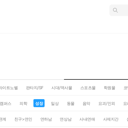
인
스
턴
트
검
색
라이트노벨
판타지/SF
시대/역사물
스포츠물
학원물
코
캠퍼스
의학
성장
일상
동물
음악
요괴/인외
요
관계
친구>연인
연하남
연상남
사내연애
사제지간