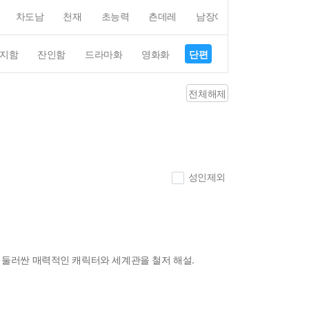
차도남
천재
초능력
츤데레
남장여자
여장남자
지함
잔인함
드라마화
영화화
단편
4컷만화
평점4
전체해제
성인제외
 둘러싼 매력적인 캐릭터와 세계관을 철저 해설.