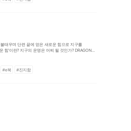
 불태우며 단련 끝에 얻은 새로운 힘으로 지구를
힘'이란? 지구의 운명은 어찌 될 것인가? DRAGON
#
e북
#
진지함
드래곤볼 슈퍼 슈퍼