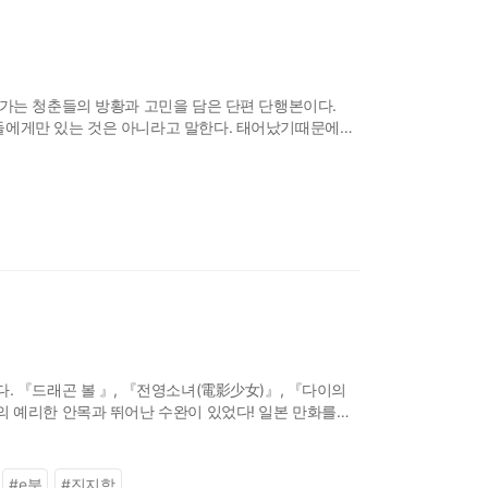
아가는 청춘들의 방황과 고민을 담은 단편 단행본이다.
들에게만 있는 것은 아니라고 말한다. 태어났기때문에
© Inio ASANO/SHOG
. 『드래곤 볼 』, 『전영소녀(電影少女)』, 『다이의
의 예리한 안목과 뛰어난 수완이 있었다! 일본 만화를
, 『다이의 대모험』등 세계적으
#
e북
#
진지함