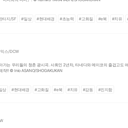
판타지/SF
#
일상
#
현대배경
#
초능력
#
고화질
#
e북
#
치유
믹스/DCW
아가는 우리들의 청춘 광시곡. 사회인 2년차, 타네다와 메이코의 즐겁고도 애
! © Inio ASANO/SHOGAKUKAN
일상
#
현대배경
#
고화질
#
e북
#
치유
#
감동
#
진지함
W