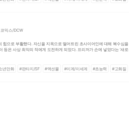
코믹스/DCW
 힘으로 부활했다. 자신을 지옥으로 떨어트린 초사이어인에 대해 복수심을
 등은 사상 최악의 적에게 도전하게 되었다. 프리저가 손에 넣었다는 '새로운 
NIME-COMICS ©2015 by BIRD STUDIO/Shueisha Inc. ©BIRD
소년만화
#
판타지/SF
#
액션물
#
이계/이세계
#
초능력
#
고화질