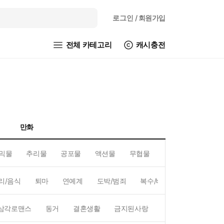
로그인
/ 회원가입
전체 카테고리
캐시충전
만화
믹물
추리물
공포물
액션물
무협물
GL/백합
리/음식
퇴마
연예계
도박/범죄
복수/배신
현대배경
삼각로맨스
동거
결혼생활
금지된사랑
하렘
역하렘