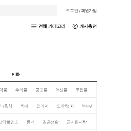
로그인
/ 회원가입
전체 카테고리
캐시충전
만화
믹물
추리물
공포물
액션물
무협물
GL/백합
리/음식
퇴마
연예계
도박/범죄
복수/배신
현대배경
삼각로맨스
동거
결혼생활
금지된사랑
하렘
역하렘