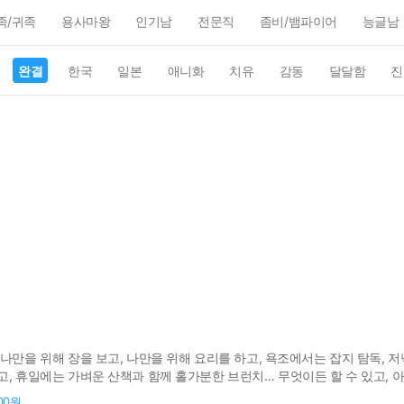
족/귀족
용사마왕
인기남
전문직
좀비/뱀파이어
능글남
완결
한국
일본
애니화
치유
감동
달달함
진
이
나만을 위해 장을 보고, 나만을 위해 요리를 하고, 욕조에서는 잡지 탐독, 
고, 휴일에는 가벼운 산책과 함께 홀가분한 브런치… 무엇이든 할 수 있고, 
외로움에 슬퍼질 때도 있지만, 중요한 것은 지금의 나를 사랑하는 것. 꿈을 
000원