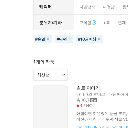
캐릭터
나쁜남자
다정남
왕
분위기/기타
고화질
e북
연재
#
완결
#
단편
#
10권이상
1
개의 작품
솔로 이야기
타니카와 후미코
대원씨아
총 10권
4.7
(
40
)
아침이면 여유있게 눈을 뜨고, 
직전까지 침대에 누워 책을 읽
혼자만 세상에 남겨진 것 같은 
소장
3,000원
전권 소장
30,