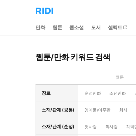
리
디
홈
만화
웹툰
웹소설
도서
셀렉트
으
로
이
동
웹툰/만화 키워드 검색
웹툰
장르
순정만화
소년만화
소재/관계 (공통)
영애물/여주판
회사
소재/관계 (순정)
첫사랑
짝사랑
계약