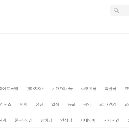
인
스
턴
트
검
색
라이트노벨
판타지/SF
시대/역사물
스포츠물
학원물
코
캠퍼스
의학
성장
일상
동물
음악
요괴/인외
요
관계
친구>연인
연하남
연상남
사내연애
사제지간