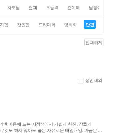
차도남
천재
초능력
츤데레
남장여자
여장남자
지함
잔인함
드라마화
영화화
단편
4컷만화
평점4
전체해제
성인제외
저녁엔 마음에 드는 지정석에서 가볍게 한잔, 잠들기
아무것도 하지 않아도 좋은 자유로운 매일매일. 가끔은 나
꾸는 것. 매일을 즐겁게