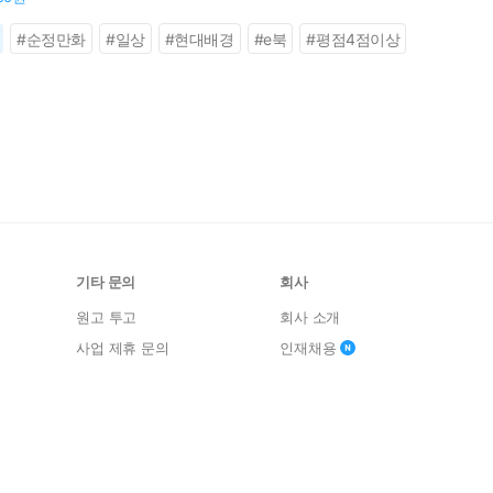
#
순정만화
#
일상
#
현대배경
#
e북
#
평점4점이상
기타 문의
회사
원고 투고
회사 소개
사업 제휴 문의
인재채용