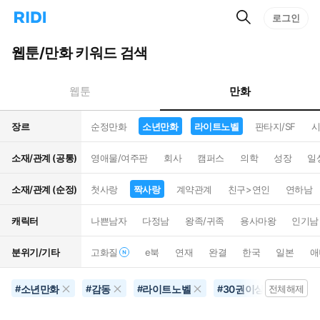
검
리
로그인
인
색
디
스
홈
턴
웹툰/만화 키워드 검색
으
트
로
검
이
색
만화
웹툰
동
장르
순정만화
소년만화
라이트노벨
판타지/SF
시
소재/관계 (공통)
영애물/여주판
회사
캠퍼스
의학
성장
일
소재/관계 (순정)
첫사랑
짝사랑
계약관계
친구>연인
연하남
캐릭터
나쁜남자
다정남
왕족/귀족
용사마왕
인기남
분위기/기타
고화질
e북
연재
완결
한국
일본
애
소년만화
감동
라이트노벨
30권이상
짝사
#
#
#
#
전체해제
#