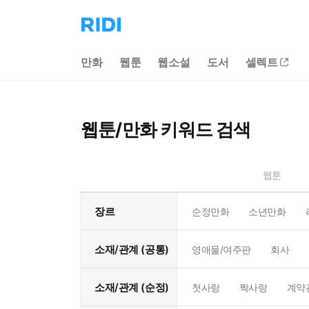
리
디
홈
만화
웹툰
웹소설
도서
셀렉트
으
로
이
동
웹툰/만화 키워드 검색
웹툰
장르
순정만화
소년만화
소재/관계 (공통)
영애물/여주판
회사
소재/관계 (순정)
첫사랑
짝사랑
계약