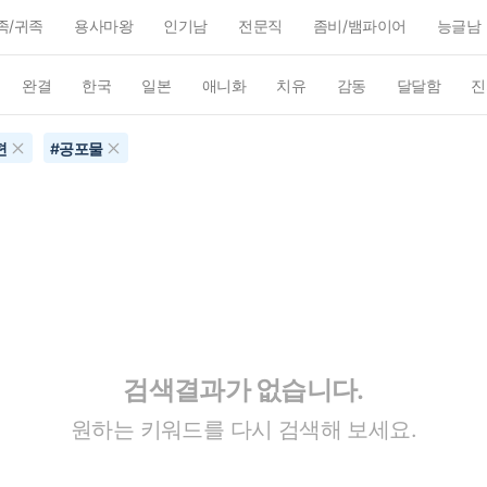
족/귀족
용사마왕
인기남
전문직
좀비/뱀파이어
능글남
완결
한국
일본
애니화
치유
감동
달달함
진
편
#
공포물
검색결과가 없습니다.
원하는 키워드를 다시 검색해 보세요.