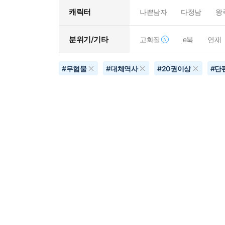
캐릭터
나쁜남자
다정남
왕
분위기/기타
고화질
e북
연재
#
무협물
#
대체역사
#
20권이상
#
단