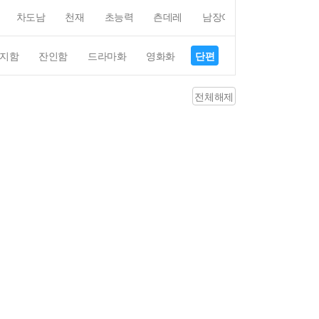
차도남
천재
초능력
츤데레
남장여자
여장남자
지함
잔인함
드라마화
영화화
단편
4컷만화
평점4
전체해제