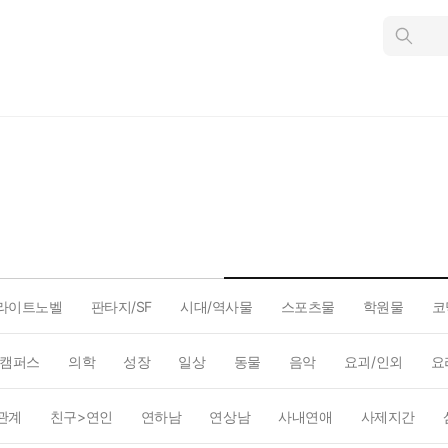
인
스
턴
트
검
색
라이트노벨
판타지/SF
시대/역사물
스포츠물
학원물
코
캠퍼스
의학
성장
일상
동물
음악
요괴/인외
요
관계
친구>연인
연하남
연상남
사내연애
사제지간