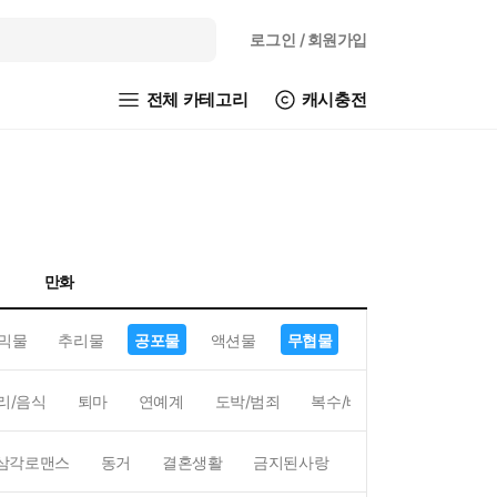
로그인
/ 회원가입
전체 카테고리
캐시충전
만화
믹물
추리물
공포물
액션물
무협물
GL/백합
리/음식
퇴마
연예계
도박/범죄
복수/배신
현대배경
삼각로맨스
동거
결혼생활
금지된사랑
하렘
역하렘