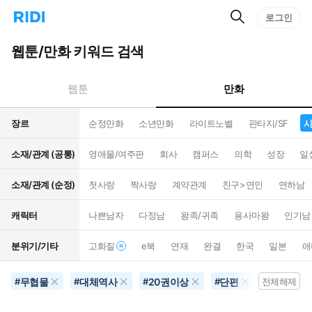
검
리
로그인
인
색
디
스
홈
턴
웹툰/만화 키워드 검색
으
트
로
검
이
색
만화
웹툰
동
장르
순정만화
소년만화
라이트노벨
판타지/SF
시
소재/관계 (공통)
영애물/여주판
회사
캠퍼스
의학
성장
일
소재/관계 (순정)
첫사랑
짝사랑
계약관계
친구>연인
연하남
캐릭터
나쁜남자
다정남
왕족/귀족
용사마왕
인기남
분위기/기타
고화질
e북
연재
완결
한국
일본
애
무협물
대체역사
20권이상
단편
시대/역사
#
#
#
#
전체해제
#