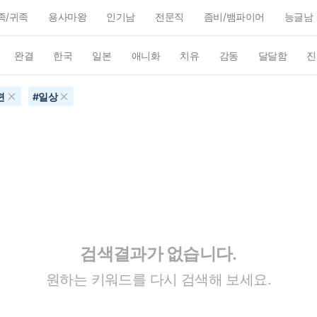
족/귀족
용사마왕
인기남
전문직
좀비/뱀파이어
능글남
완결
한국
일본
애니화
치유
감동
달달함
진
편
#
일상
검색결과가 없습니다.
원하는 키워드를 다시 검색해 보세요.