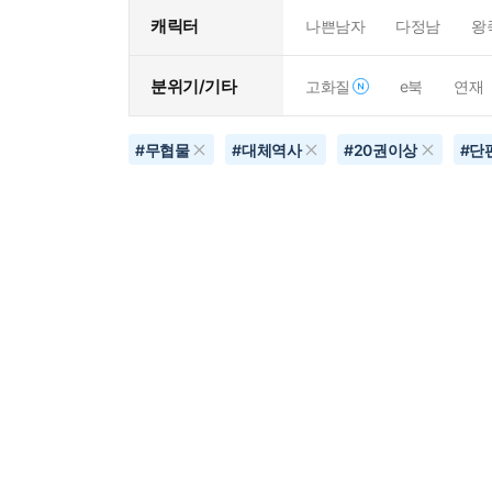
캐릭터
나쁜남자
다정남
왕
분위기/기타
고화질
e북
연재
#
무협물
#
대체역사
#
20권이상
#
단