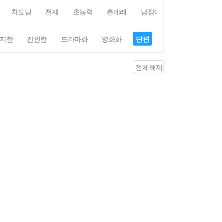
차도남
천재
초능력
츤데레
남장여자
여장남자
지함
잔인함
드라마화
영화화
단편
4컷만화
평점4
전체해제