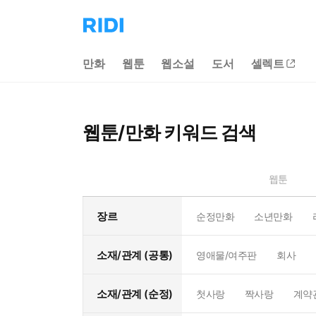
리
디
홈
만화
웹툰
웹소설
도서
셀렉트
으
로
이
동
웹툰/만화 키워드 검색
웹툰
장르
순정만화
소년만화
소재/관계 (공통)
영애물/여주판
회사
소재/관계 (순정)
첫사랑
짝사랑
계약