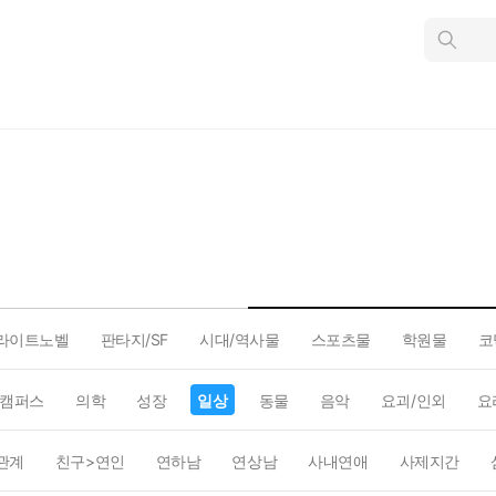
인
스
턴
트
검
색
라이트노벨
판타지/SF
시대/역사물
스포츠물
학원물
코
캠퍼스
의학
성장
일상
동물
음악
요괴/인외
요
관계
친구>연인
연하남
연상남
사내연애
사제지간