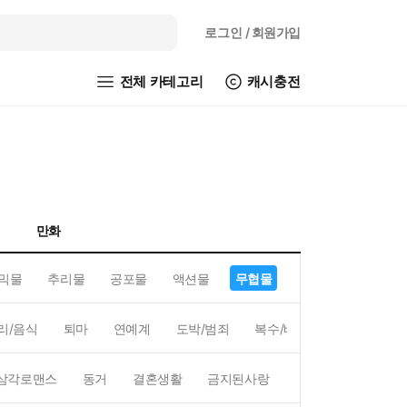
로그인
/ 회원가입
전체 카테고리
캐시충전
만화
믹물
추리물
공포물
액션물
무협물
GL/백합
리/음식
퇴마
연예계
도박/범죄
복수/배신
현대배경
삼각로맨스
동거
결혼생활
금지된사랑
하렘
역하렘