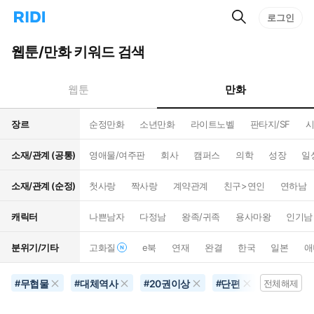
검
리
로그인
인
색
디
스
홈
턴
웹툰/만화 키워드 검색
으
트
로
검
이
색
만화
웹툰
동
장르
순정만화
소년만화
라이트노벨
판타지/SF
시
소재/관계 (공통)
영애물/여주판
회사
캠퍼스
의학
성장
일
소재/관계 (순정)
첫사랑
짝사랑
계약관계
친구>연인
연하남
캐릭터
나쁜남자
다정남
왕족/귀족
용사마왕
인기남
분위기/기타
고화질
e북
연재
완결
한국
일본
애
무협물
대체역사
20권이상
단편
감동
#
#
#
#
전체해제
#