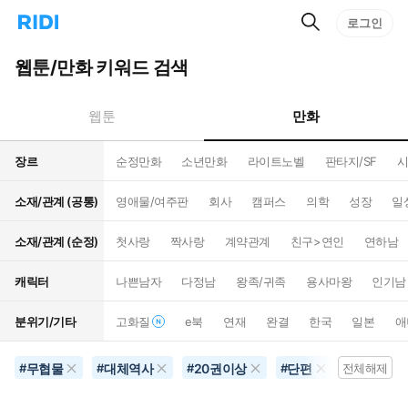
검
리
로그인
인
색
디
스
홈
턴
웹툰/만화 키워드 검색
으
트
로
검
이
색
만화
웹툰
동
장르
순정만화
소년만화
라이트노벨
판타지/SF
시
소재/관계 (공통)
영애물/여주판
회사
캠퍼스
의학
성장
일
소재/관계 (순정)
첫사랑
짝사랑
계약관계
친구>연인
연하남
캐릭터
나쁜남자
다정남
왕족/귀족
용사마왕
인기남
분위기/기타
고화질
e북
연재
완결
한국
일본
애
무협물
대체역사
20권이상
단편
4컷만화
#
#
#
#
전체해제
#