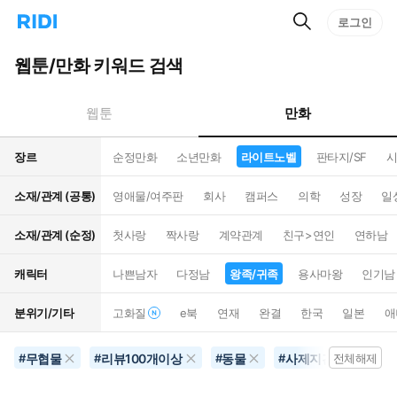
검
리
로그인
인
색
디
스
홈
턴
웹툰/만화 키워드 검색
으
트
로
검
이
색
만화
웹툰
동
장르
순정만화
소년만화
라이트노벨
판타지/SF
시
소재/관계 (공통)
영애물/여주판
회사
캠퍼스
의학
성장
일
소재/관계 (순정)
첫사랑
짝사랑
계약관계
친구>연인
연하남
캐릭터
나쁜남자
다정남
왕족/귀족
용사마왕
인기남
분위기/기타
고화질
e북
연재
완결
한국
일본
애
무협물
리뷰100개이상
동물
사제지간
왕족
#
#
#
#
전체해제
#