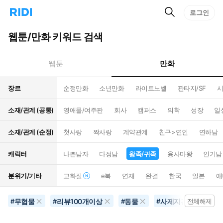
검
리
로그인
인
색
디
스
홈
턴
웹툰/만화 키워드 검색
으
트
로
검
이
색
만화
웹툰
동
장르
순정만화
소년만화
라이트노벨
판타지/SF
시
소재/관계 (공통)
영애물/여주판
회사
캠퍼스
의학
성장
일
소재/관계 (순정)
첫사랑
짝사랑
계약관계
친구>연인
연하남
캐릭터
나쁜남자
다정남
왕족/귀족
용사마왕
인기남
분위기/기타
고화질
e북
연재
완결
한국
일본
애
무협물
리뷰100개이상
동물
사제지간
왕족
#
#
#
#
전체해제
#