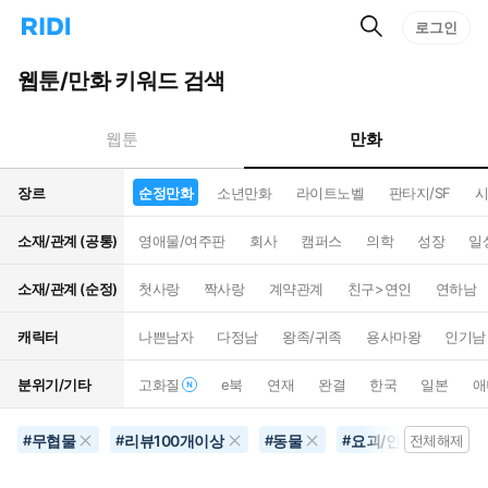
검
리
로그인
인
색
디
스
홈
턴
웹툰/만화 키워드 검색
으
트
로
검
이
색
만화
웹툰
동
장르
순정만화
소년만화
라이트노벨
판타지/SF
시
소재/관계 (공통)
영애물/여주판
회사
캠퍼스
의학
성장
일
소재/관계 (순정)
첫사랑
짝사랑
계약관계
친구>연인
연하남
캐릭터
나쁜남자
다정남
왕족/귀족
용사마왕
인기남
분위기/기타
고화질
e북
연재
완결
한국
일본
애
무협물
리뷰100개이상
동물
요괴/인외
순
#
#
#
#
전체해제
#