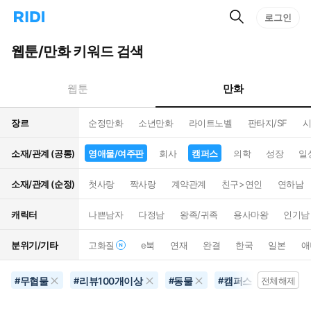
검
리
로그인
인
색
디
스
홈
턴
웹툰/만화 키워드 검색
으
트
로
검
이
색
만화
웹툰
동
장르
순정만화
소년만화
라이트노벨
판타지/SF
시
소재/관계 (공통)
영애물/여주판
회사
캠퍼스
의학
성장
일
소재/관계 (순정)
첫사랑
짝사랑
계약관계
친구>연인
연하남
캐릭터
나쁜남자
다정남
왕족/귀족
용사마왕
인기남
분위기/기타
고화질
e북
연재
완결
한국
일본
애
무협물
리뷰100개이상
동물
캠퍼스
영애물
#
#
#
#
전체해제
#