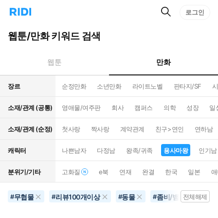
검
리
로그인
인
색
디
스
홈
턴
웹툰/만화 키워드 검색
으
트
로
검
이
색
만화
웹툰
동
장르
순정만화
소년만화
라이트노벨
판타지/SF
시
소재/관계 (공통)
영애물/여주판
회사
캠퍼스
의학
성장
일
소재/관계 (순정)
첫사랑
짝사랑
계약관계
친구>연인
연하남
캐릭터
나쁜남자
다정남
왕족/귀족
용사마왕
인기남
분위기/기타
고화질
e북
연재
완결
한국
일본
애
무협물
리뷰100개이상
동물
좀비/뱀파이어
#
#
#
#
전체해제