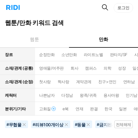
검
리
로그인
인
색
디
스
홈
턴
웹툰/만화 키워드 검색
으
트
로
검
이
색
만화
웹툰
동
장르
순정만화
소년만화
라이트노벨
판타지/SF
시
소재/관계 (공통)
영애물/여주판
회사
캠퍼스
의학
성장
일
소재/관계 (순정)
첫사랑
짝사랑
계약관계
친구>연인
연하남
캐릭터
나쁜남자
다정남
왕족/귀족
용사마왕
인기남
분위기/기타
고화질
e북
연재
완결
한국
일본
애
무협물
리뷰100개이상
동물
금지된사랑
#
#
#
#
전체해제
#