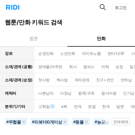
검
리
로그인
인
색
디
스
홈
턴
웹툰/만화 키워드 검색
으
트
로
검
이
색
만화
웹툰
동
장르
순정만화
소년만화
라이트노벨
판타지/SF
시
소재/관계 (공통)
영애물/여주판
회사
캠퍼스
의학
성장
일
소재/관계 (순정)
첫사랑
짝사랑
계약관계
친구>연인
연하남
캐릭터
나쁜남자
다정남
왕족/귀족
용사마왕
인기남
분위기/기타
고화질
e북
연재
완결
한국
일본
애
무협물
리뷰100개이상
동물
능글남
초능
#
#
#
#
전체해제
#