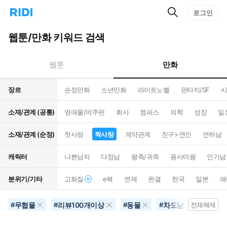
검
리
로그인
인
색
디
스
홈
턴
웹툰/만화 키워드 검색
으
트
로
검
이
색
만화
웹툰
동
장르
순정만화
소년만화
라이트노벨
판타지/SF
시
소재/관계 (공통)
영애물/여주판
회사
캠퍼스
의학
성장
일
소재/관계 (순정)
첫사랑
짝사랑
계약관계
친구>연인
연하남
캐릭터
나쁜남자
다정남
왕족/귀족
용사마왕
인기남
분위기/기타
고화질
e북
연재
완결
한국
일본
애
무협물
리뷰100개이상
동물
차도남
짝사
#
#
#
#
전체해제
#