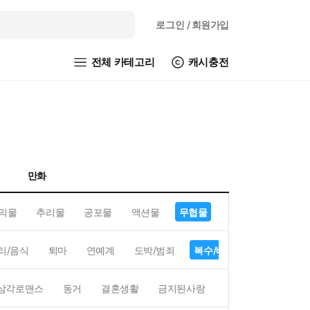
로그인
/ 회원가입
전체 카테고리
캐시충전
만화
믹물
추리물
공포물
액션물
무협물
GL/백합
리/음식
퇴마
연예계
도박/범죄
복수/배신
현대배경
삼각로맨스
동거
결혼생활
금지된사랑
하렘
역하렘