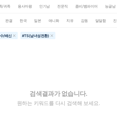
족/귀족
용사마왕
인기남
전문직
좀비/뱀파이어
능글남
완결
한국
일본
애니화
치유
감동
달달함
진
수/배신
#
TS(남녀성전환)
검색결과가 없습니다.
원하는 키워드를 다시 검색해 보세요.