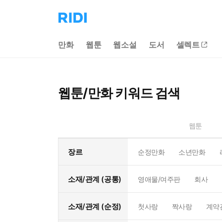
리
디
홈
만화
웹툰
웹소설
도서
셀렉트
으
로
이
동
웹툰/만화 키워드 검색
웹툰
장르
순정만화
소년만화
소재/관계 (공통)
영애물/여주판
회사
소재/관계 (순정)
첫사랑
짝사랑
계약