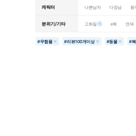
캐릭터
나쁜남자
다정남
왕
분위기/기타
고화질
e북
연재
#
무협물
#
리뷰100개이상
#
동물
#
복