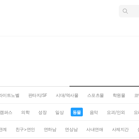
인
스
턴
트
검
색
라이트노벨
판타지/SF
시대/역사물
스포츠물
학원물
코
캠퍼스
의학
성장
일상
동물
음악
요괴/인외
요
관계
친구>연인
연하남
연상남
사내연애
사제지간