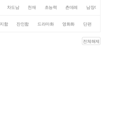
차도남
천재
초능력
츤데레
남장여자
여장남자
지함
잔인함
드라마화
영화화
단편
4컷만화
평점4
전체해제