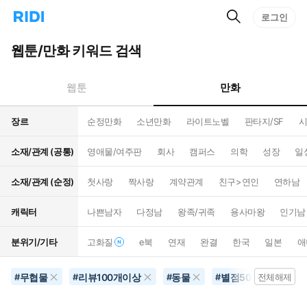
검
리
로그인
인
색
디
스
홈
턴
웹툰/만화 키워드 검색
으
트
로
검
이
색
만화
웹툰
동
장르
순정만화
소년만화
라이트노벨
판타지/SF
시
소재/관계 (공통)
영애물/여주판
회사
캠퍼스
의학
성장
일
소재/관계 (순정)
첫사랑
짝사랑
계약관계
친구>연인
연하남
캐릭터
나쁜남자
다정남
왕족/귀족
용사마왕
인기남
분위기/기타
고화질
e북
연재
완결
한국
일본
애
무협물
리뷰100개이상
동물
별점500개이상
#
#
#
#
전체해제