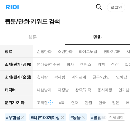
검
리
로그인
인
색
디
스
홈
턴
웹툰/만화 키워드 검색
으
트
로
검
이
색
만화
웹툰
동
장르
순정만화
소년만화
라이트노벨
판타지/SF
시
소재/관계 (공통)
영애물/여주판
회사
캠퍼스
의학
성장
일
소재/관계 (순정)
첫사랑
짝사랑
계약관계
친구>연인
연하남
캐릭터
나쁜남자
다정남
왕족/귀족
용사마왕
인기남
분위기/기타
고화질
e북
연재
완결
한국
일본
애
무협물
리뷰100개이상
동물
별점500개이상
#
#
#
#
전체해제