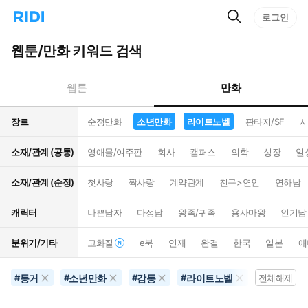
검
리
로그인
인
색
디
스
홈
턴
웹툰/만화 키워드 검색
으
트
로
검
이
색
만화
웹툰
동
장르
순정만화
소년만화
라이트노벨
판타지/SF
시
소재/관계 (공통)
영애물/여주판
회사
캠퍼스
의학
성장
일
소재/관계 (순정)
첫사랑
짝사랑
계약관계
친구>연인
연하남
캐릭터
나쁜남자
다정남
왕족/귀족
용사마왕
인기남
분위기/기타
고화질
e북
연재
완결
한국
일본
애
동거
소년만화
감동
라이트노벨
추리물
#
#
#
#
전체해제
#