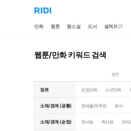
리
디
홈
만화
웹툰
웹소설
도서
셀렉트
으
로
이
동
웹툰/만화 키워드 검색
웹툰
장르
순정만화
소년만화
소재/관계 (공통)
영애물/여주판
회사
소재/관계 (순정)
첫사랑
짝사랑
계약