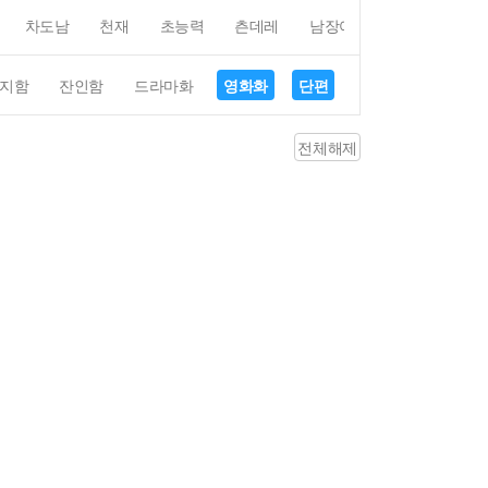
차도남
천재
초능력
츤데레
남장여자
여장남자
지함
잔인함
드라마화
영화화
단편
4컷만화
평점4
전체해제