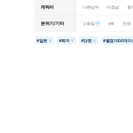
캐릭터
나쁜남자
다정남
왕
분위기/기타
고화질
e북
연재
#
일본
#
퇴마
#
단편
#
별점1000개이