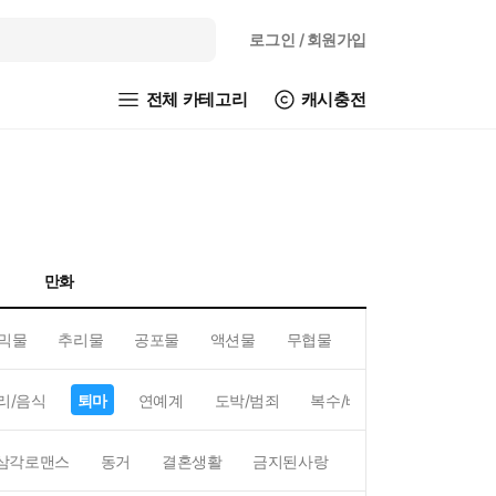
로그인
/ 회원가입
전체 카테고리
캐시충전
만화
믹물
추리물
공포물
액션물
무협물
GL/백합
리/음식
퇴마
연예계
도박/범죄
복수/배신
현대배경
삼각로맨스
동거
결혼생활
금지된사랑
하렘
역하렘