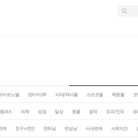
인
스
턴
트
검
색
라이트노벨
판타지/SF
시대/역사물
스포츠물
학원물
코
캠퍼스
의학
성장
일상
동물
음악
요괴/인외
요
관계
친구>연인
연하남
연상남
사내연애
사제지간