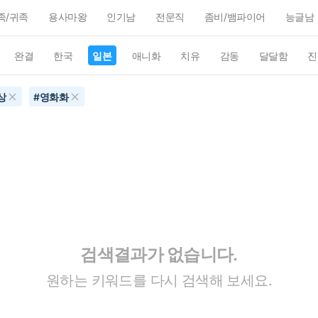
족/귀족
용사마왕
인기남
전문직
좀비/뱀파이어
능글남
완결
한국
일본
애니화
치유
감동
달달함
진
상
#
영화화
검색결과가 없습니다.
원하는 키워드를 다시 검색해 보세요.