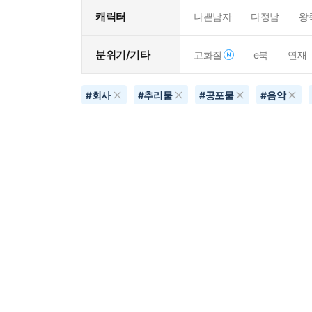
캐릭터
나쁜남자
다정남
왕
분위기/기타
고화질
e북
연재
#
회사
#
추리물
#
공포물
#
음악