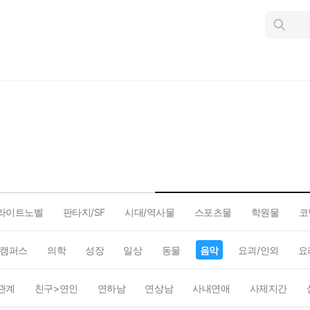
인
스
턴
트
검
색
라이트노벨
판타지/SF
시대/역사물
스포츠물
학원물
코
캠퍼스
의학
성장
일상
동물
음악
요괴/인외
요
관계
친구>연인
연하남
연상남
사내연애
사제지간