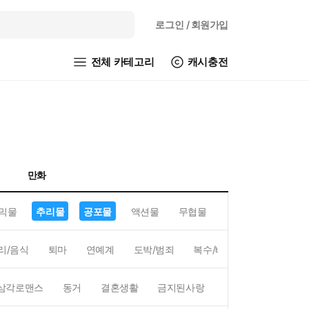
로그인
/ 회원가입
전체 카테고리
캐시충전
만화
믹물
추리물
공포물
액션물
무협물
GL/백합
리/음식
퇴마
연예계
도박/범죄
복수/배신
현대배경
삼각로맨스
동거
결혼생활
금지된사랑
하렘
역하렘