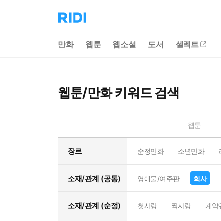
리
디
홈
만화
웹툰
웹소설
도서
셀렉트
으
로
이
동
웹툰/만화 키워드 검색
웹툰
장르
순정만화
소년만화
소재/관계 (공통)
영애물/여주판
회사
소재/관계 (순정)
첫사랑
짝사랑
계약