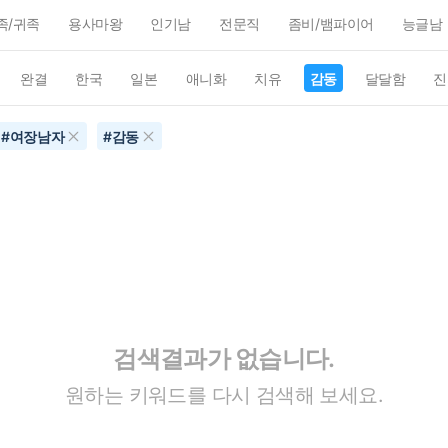
족/귀족
용사마왕
인기남
전문직
좀비/뱀파이어
능글남
완결
한국
일본
애니화
치유
감동
달달함
진
#
여장남자
#
감동
검색결과가 없습니다.
원하는 키워드를 다시 검색해 보세요.