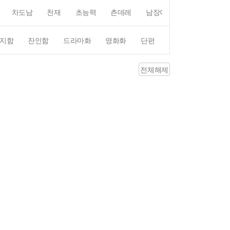
차도남
천재
초능력
츤데레
남장여자
여장남자
지함
잔인함
드라마화
영화화
단편
4컷만화
평점4
전체해제