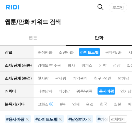
검
리
로그인
인
색
디
스
홈
턴
웹툰/만화 키워드 검색
으
트
로
검
이
색
만화
웹툰
동
장르
순정만화
소년만화
라이트노벨
판타지/SF
시
소재/관계 (공통)
영애물/여주판
회사
캠퍼스
의학
성장
일
소재/관계 (순정)
첫사랑
짝사랑
계약관계
친구>연인
연하남
캐릭터
나쁜남자
다정남
왕족/귀족
용사마왕
인기남
분위기/기타
고화질
e북
연재
완결
한국
일본
애
용사마왕
라이트노벨
남장여자
여장남자
#
#
#
#
전체해제
#